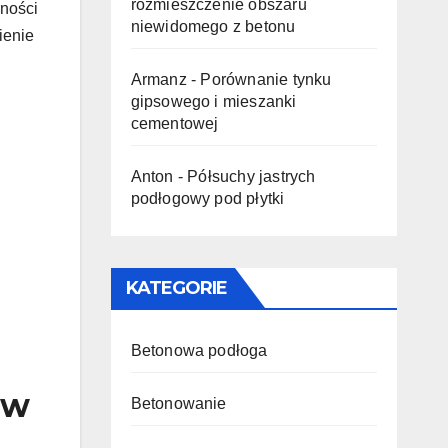
rozmieszczenie obszaru
rności
niewidomego z betonu
ienie
Armanz
-
Porównanie tynku
gipsowego i mieszanki
cementowej
Anton
-
Półsuchy jastrych
podłogowy pod płytki
KATEGORIE
Betonowa podłoga
 w
Betonowanie