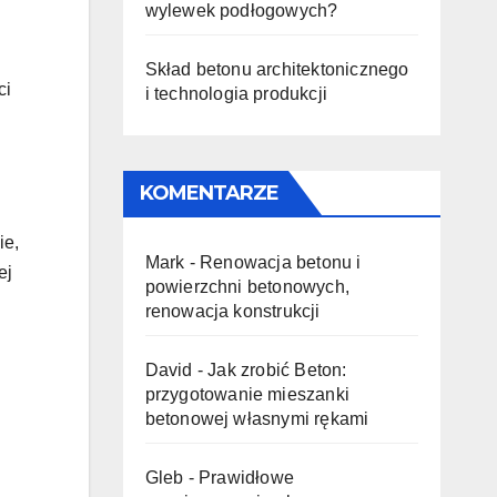
wylewek podłogowych?
Skład betonu architektonicznego
ci
i technologia produkcji
KOMENTARZE
ie,
Mark
-
Renowacja betonu i
ej
powierzchni betonowych,
renowacja konstrukcji
David
-
Jak zrobić Beton:
przygotowanie mieszanki
betonowej własnymi rękami
Gleb
-
Prawidłowe