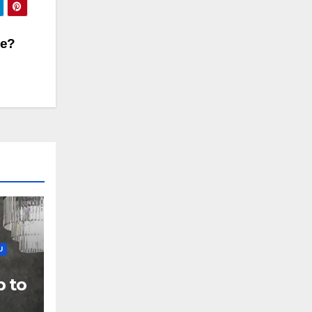
ie?
U
b to