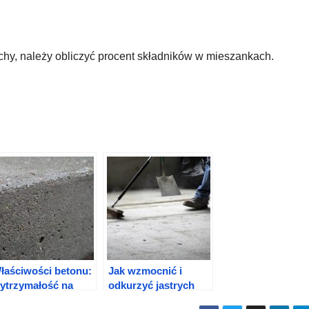
hy, należy obliczyć procent składników w mieszankach.
łaściwości betonu:
Jak wzmocnić i
ytrzymałość na
odkurzyć jastrych
ciskanie, gęstość i
betonowej podłogi?