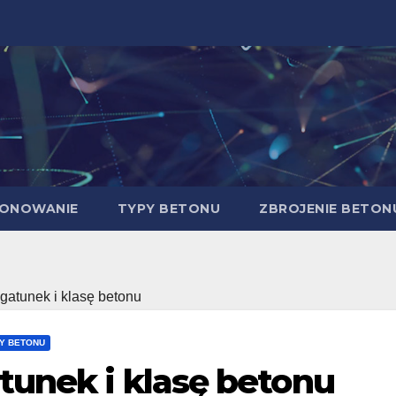
ONOWANIE
TYPY BETONU
ZBROJENIE BETON
 gatunek i klasę betonu
Y BETONU
atunek i klasę betonu