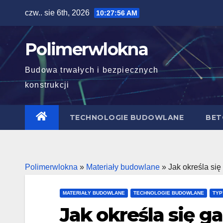
Skip
czw.. sie 6th, 2026
10:27:57 AM
to
content
Polimerwlokna
Budowa trwałych i bezpiecznych
konstrukcji
TECHNOLOGIE BUDOWLANE
BET
Polimerwlokna
»
Materiały budowlane
»
Jak określa się
MATERIAŁY BUDOWLANE
TECHNOLOGIE BUDOWLANE
TYP
Jak określa się g