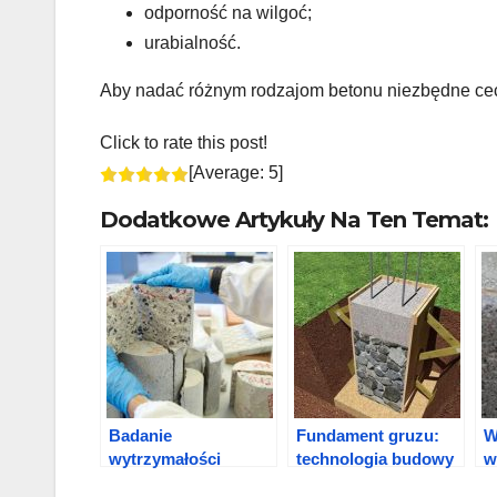
odporność na wilgoć;
urabialność.
Aby nadać różnym rodzajom betonu niezbędne cec
Click to rate this post!
[Average:
5
]
Dodatkowe Artykuły Na Ten Temat:
Badanie
Fundament gruzu:
W
wytrzymałości
technologia budowy
w
betonu-badania
ś