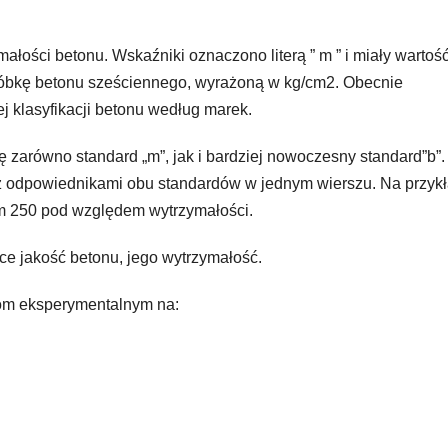
ałości betonu. Wskaźniki oznaczono literą ” m ” i miały wartoś
róbkę betonu sześciennego, wyrażoną w kg/cm2. Obecnie
j klasyfikacji betonu według marek.
ę zarówno standard „m”, jak i bardziej nowoczesny standard”b”
e z odpowiednikami obu standardów w jednym wierszu. Na przyk
m 250 pod względem wytrzymałości.
ące jakość betonu, jego wytrzymałość.
om eksperymentalnym na: