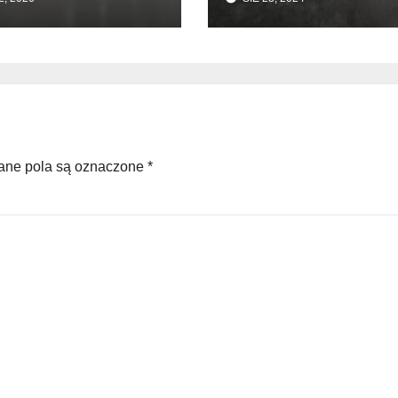
onywania
adzek
nowych i
trukcji
ane pola są oznaczone *