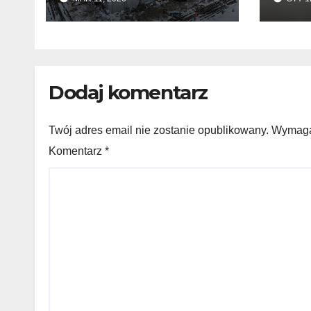
jakość i przyspieszyć
wyk
twardnienie
pos
beto
kons
Dodaj komentarz
Twój adres email nie zostanie opublikowany. Wymag
Komentarz
*