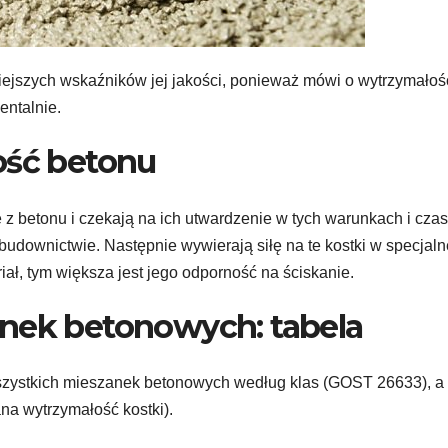
iejszych wskaźników jej jakości, ponieważ mówi o wytrzymałoś
entalnie.
ość betonu
z betonu i czekają na ich utwardzenie w tych warunkach i czas
budownictwie. Następnie wywierają siłę na te kostki w specjaln
iał, tym większa jest jego odporność na ściskanie.
anek betonowych: tabela
 wszystkich mieszanek betonowych według klas (GOST 26633), a
na wytrzymałość kostki).