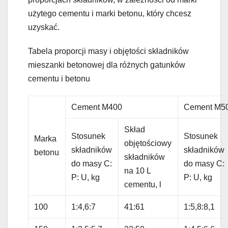
użytego cementu i marki betonu, który chcesz
uzyskać.
Tabela proporcji masy i objętości składników
mieszanki betonowej dla różnych gatunków
cementu i betonu
Cement M400
Cement M5
Skład
Stosunek
Stosunek
Marka
objętościowy
składników
składników
betonu
składników
do masy C:
do masy C:
na 10 L
P: U, kg
P: U, kg
cementu, l
100
1:4,6:7
41:61
1:5,8:8,1