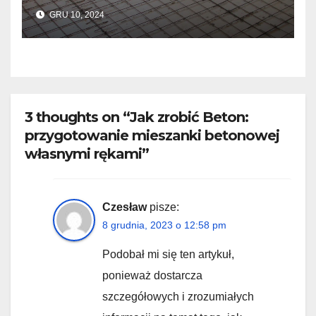
do wylewek podłogowych?
GRU 10, 2024
3 thoughts on “Jak zrobić Beton:
przygotowanie mieszanki betonowej
własnymi rękami”
Czesław
pisze:
8 grudnia, 2023 o 12:58 pm
Podobał mi się ten artykuł,
ponieważ dostarcza
szczegółowych i zrozumiałych