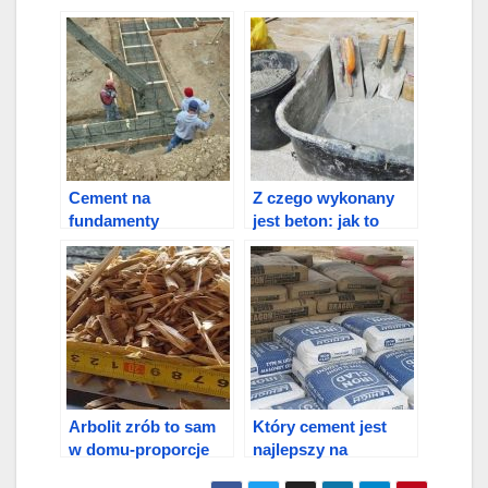
Cement na
Z czego wykonany
fundamenty
jest beton: jak to
zrobić (produkcja)
Arbolit zrób to sam
Który cement jest
w domu-proporcje
najlepszy na
fundament: Marka,