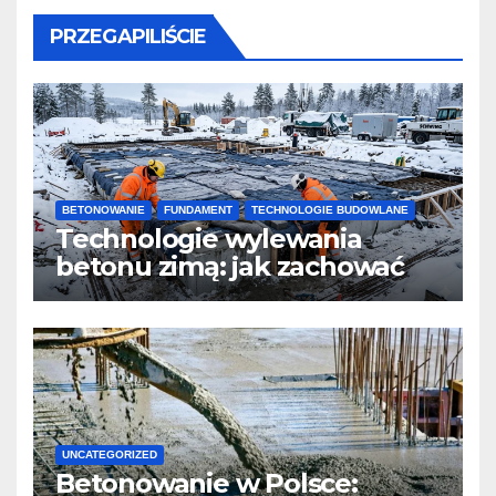
PRZEGAPILIŚCIE
BETONOWANIE
FUNDAMENT
TECHNOLOGIE BUDOWLANE
Technologie wylewania
betonu zimą: jak zachować
jakość i przyspieszyć
twardnienie
UNCATEGORIZED
Betonowanie w Polsce: