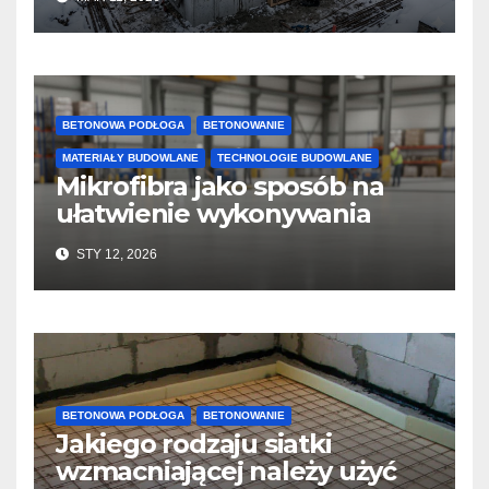
twardnienie
BETONOWA PODŁOGA
BETONOWANIE
MATERIAŁY BUDOWLANE
TECHNOLOGIE BUDOWLANE
Mikrofibra jako sposób na
ułatwienie wykonywania
posadzek betonowych i
STY 12, 2026
konstrukcji
BETONOWA PODŁOGA
BETONOWANIE
Jakiego rodzaju siatki
wzmacniającej należy użyć