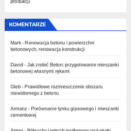
produkcji
KOMENTARZE
Mark
-
Renowacja betonu i powierzchni
betonowych, renowacja konstrukcji
David
-
Jak zrobić Beton: przygotowanie mieszanki
betonowej własnymi rękami
Gleb
-
Prawidłowe rozmieszczenie obszaru
niewidomego z betonu
Armanz
-
Porównanie tynku gipsowego i mieszanki
cementowej
Anton
-
Półsuchy jastrych podłogowy pod płytki