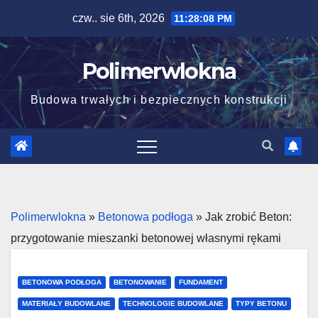
Skip
czw.. sie 6th, 2026
11:28:09 PM
to
content
Polimerwlokna
Budowa trwałych i bezpiecznych konstrukcji
Polimerwlokna
»
Betonowa podłoga
»
Jak zrobić Beton:
przygotowanie mieszanki betonowej własnymi rękami
BETONOWA PODŁOGA
BETONOWANIE
FUNDAMENT
MATERIAŁY BUDOWLANE
TECHNOLOGIE BUDOWLANE
TYPY BETONU