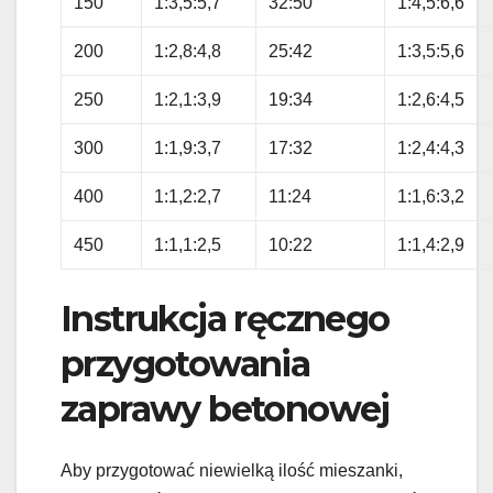
150
1:3,5:5,7
32:50
1:4,5:6,6
200
1:2,8:4,8
25:42
1:3,5:5,6
250
1:2,1:3,9
19:34
1:2,6:4,5
300
1:1,9:3,7
17:32
1:2,4:4,3
400
1:1,2:2,7
11:24
1:1,6:3,2
450
1:1,1:2,5
10:22
1:1,4:2,9
Instrukcja ręcznego
przygotowania
zaprawy betonowej
Aby przygotować niewielką ilość mieszanki,