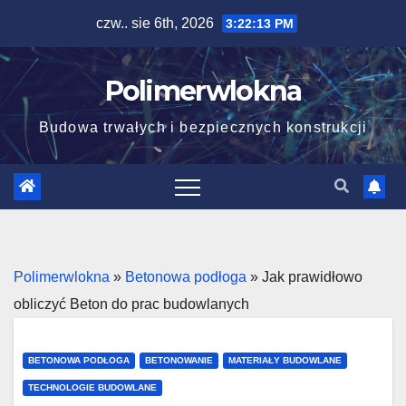
Skip
czw.. sie 6th, 2026
3:22:14 PM
to
content
Polimerwlokna
Budowa trwałych i bezpiecznych konstrukcji
Polimerwlokna
»
Betonowa podłoga
»
Jak prawidłowo
obliczyć Beton do prac budowlanych
BETONOWA PODŁOGA
BETONOWANIE
MATERIAŁY BUDOWLANE
TECHNOLOGIE BUDOWLANE