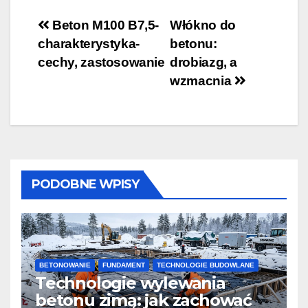
Nawigacja
Beton M100 B7,5-
Włókno do
charakterystyka-
betonu:
wpisu
cechy, zastosowanie
drobiazg, a
wzmacnia
PODOBNE WPISY
BETONOWANIE
FUNDAMENT
TECHNOLOGIE BUDOWLANE
Technologie wylewania
betonu zimą: jak zachować