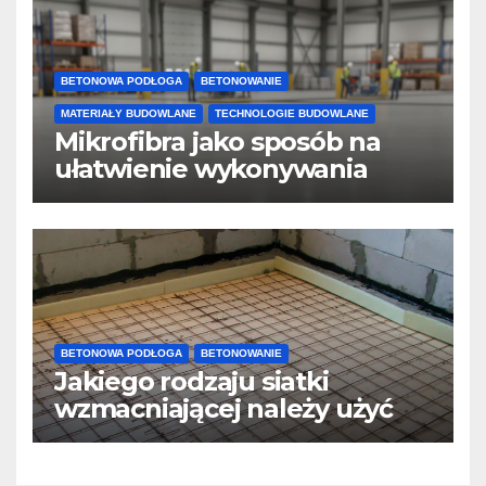
BETONOWA PODŁOGA
BETONOWANIE
MATERIAŁY BUDOWLANE
TECHNOLOGIE BUDOWLANE
Mikrofibra jako sposób na
ułatwienie wykonywania
posadzek betonowych i
konstrukcji
BETONOWA PODŁOGA
BETONOWANIE
Jakiego rodzaju siatki
wzmacniającej należy użyć
do wylewek podłogowych?