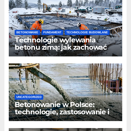
BETONOWANIE
FUNDAMENT
TECHNOLOGIE BUDOWLANE
Technologie wylewania
betonu zimą: jak zachować
jakość i przyspieszyć
twardnienie
UNCATEGORIZED
Betonowanie w Polsce:
technologie, zastosowanie i
design