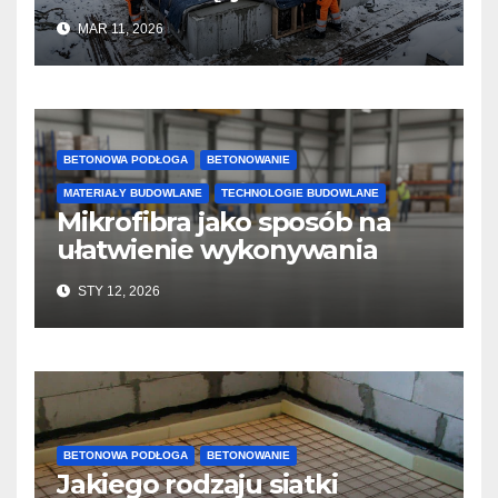
jakość i przyspieszyć
MAR 11, 2026
twardnienie
BETONOWA PODŁOGA
BETONOWANIE
MATERIAŁY BUDOWLANE
TECHNOLOGIE BUDOWLANE
Mikrofibra jako sposób na
ułatwienie wykonywania
posadzek betonowych i
STY 12, 2026
konstrukcji
BETONOWA PODŁOGA
BETONOWANIE
Jakiego rodzaju siatki