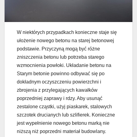
W niektórych przypadkach konieczne staje się
ułożenie nowego betonu na starej betonowej
podstawie. Przyczyną mogą być różne
zniszczenia betonu lub potrzeba starego
wzmocnienia powłoki. Układanie betonu na
Starym betonie powinno odbywać się po
dokładnym oczyszczeniu powierzchni i
zbrojenia z przylegających kawałków
poprzedniej zaprawy i rdzy. Aby usunąć
zestalone cząstki, użyj piaskarek, stalowych
szczotek drucianych lub szlifierek. Konieczne
jest wypełnienie nowego betonu marką nie
niższą niż poprzedni materiał budowlany.