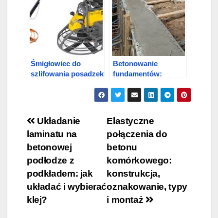
Śmigłowiec do
Betonowanie
szlifowania posadzek
fundamentów:
betonowych
roboty ziemne,
przygotowania i
metody
Nawigacja
Układanie
Elastyczne
laminatu na
połączenia do
wpisu
betonowej
betonu
podłodze z
komórkowego:
podkładem: jak
konstrukcja,
układać i wybierać
oznakowanie, typy
klej?
i montaż