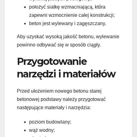
położyć siatkę wzmacniającą, która
zapewni wzmocnienie całej konstrukcji;
beton jest wylewany i zagęszczany.
Aby uzyskać wysoką jakość betonu, wylewanie
powinno odbywać się w sposób ciągły.
Przygotowanie
narzędzi i materiałów
Przed ułożeniem nowego betonu starej
betonowej podstawy należy przygotować
następujące materiały i narzędzia:
poziom budowlany;
wąż wodny;