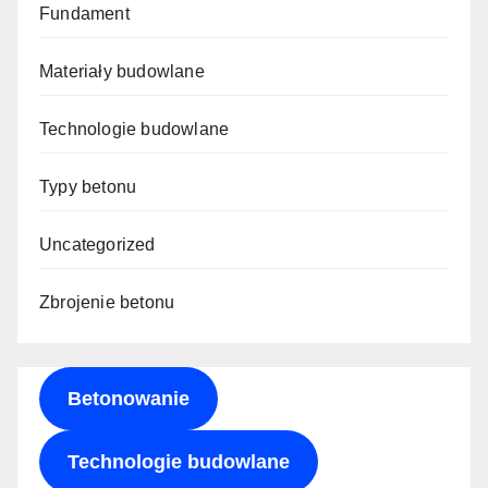
Fundament
Materiały budowlane
Technologie budowlane
Typy betonu
Uncategorized
Zbrojenie betonu
Betonowanie
Technologie budowlane