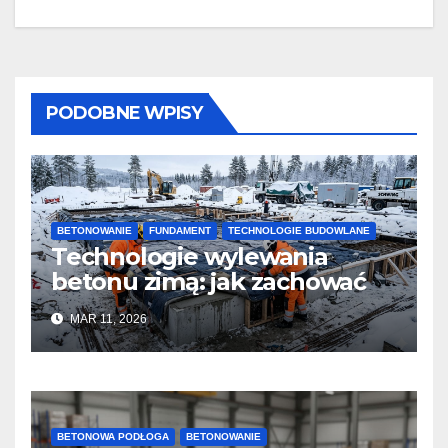
PODOBNE WPISY
BETONOWANIE
FUNDAMENT
TECHNOLOGIE BUDOWLANE
Technologie wylewania
betonu zimą: jak zachować
jakość i przyspieszyć
MAR 11, 2026
twardnienie
BETONOWA PODŁOGA
BETONOWANIE