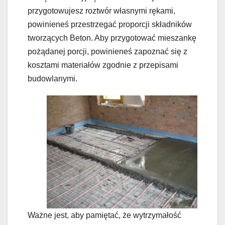
przygotowujesz roztwór własnymi rękami,
powinieneś przestrzegać proporcji składników
tworzących Beton. Aby przygotować mieszankę
pożądanej porcji, powinieneś zapoznać się z
kosztami materiałów zgodnie z przepisami
budowlanymi.
Ważne jest, aby pamiętać, że wytrzymałość