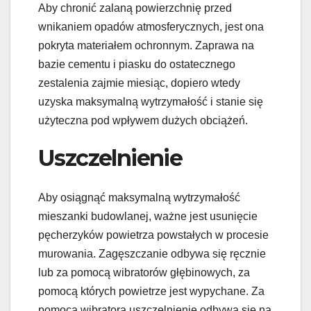
Aby chronić zalaną powierzchnię przed
wnikaniem opadów atmosferycznych, jest ona
pokryta materiałem ochronnym. Zaprawa na
bazie cementu i piasku do ostatecznego
zestalenia zajmie miesiąc, dopiero wtedy
uzyska maksymalną wytrzymałość i stanie się
użyteczna pod wpływem dużych obciążeń.
Uszczelnienie
Aby osiągnąć maksymalną wytrzymałość
mieszanki budowlanej, ważne jest usunięcie
pęcherzyków powietrza powstałych w procesie
murowania. Zagęszczanie odbywa się ręcznie
lub za pomocą wibratorów głębinowych, za
pomocą których powietrze jest wypychane. Za
pomocą wibratora uszczelnienie odbywa się na