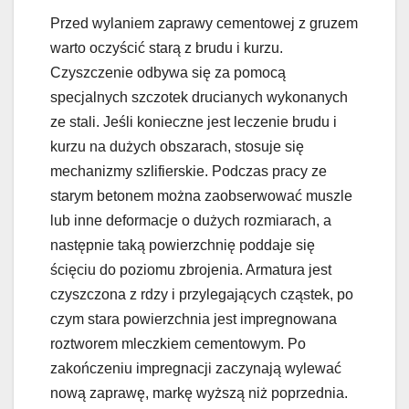
Przed wylaniem zaprawy cementowej z gruzem
warto oczyścić starą z brudu i kurzu.
Czyszczenie odbywa się za pomocą
specjalnych szczotek drucianych wykonanych
ze stali. Jeśli konieczne jest leczenie brudu i
kurzu na dużych obszarach, stosuje się
mechanizmy szlifierskie. Podczas pracy ze
starym betonem można zaobserwować muszle
lub inne deformacje o dużych rozmiarach, a
następnie taką powierzchnię poddaje się
ścięciu do poziomu zbrojenia. Armatura jest
czyszczona z rdzy i przylegających cząstek, po
czym stara powierzchnia jest impregnowana
roztworem mleczkiem cementowym. Po
zakończeniu impregnacji zaczynają wylewać
nową zaprawę, markę wyższą niż poprzednia.