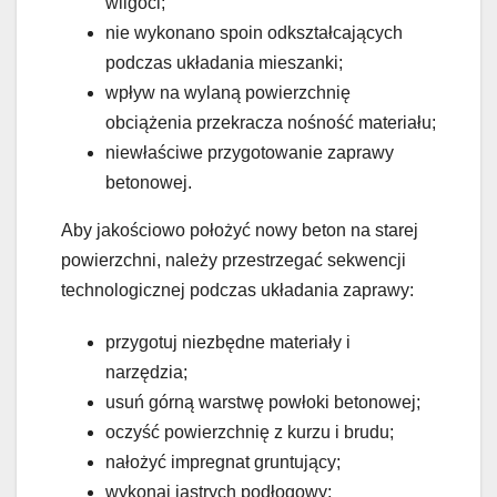
wilgoci;
nie wykonano spoin odkształcających
podczas układania mieszanki;
wpływ na wylaną powierzchnię
obciążenia przekracza nośność materiału;
niewłaściwe przygotowanie zaprawy
betonowej.
Aby jakościowo położyć nowy beton na starej
powierzchni, należy przestrzegać sekwencji
technologicznej podczas układania zaprawy:
przygotuj niezbędne materiały i
narzędzia;
usuń górną warstwę powłoki betonowej;
oczyść powierzchnię z kurzu i brudu;
nałożyć impregnat gruntujący;
wykonaj jastrych podłogowy;