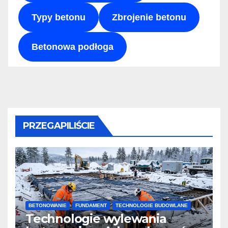
Typy betonu
Zbrojenie betonu
Betonowa podłoga
PRZEGAPILIŚCIE
BETONOWANIE
FUNDAMENT
TECHNOLOGIE BUDOWLANE
Technologie wylewania