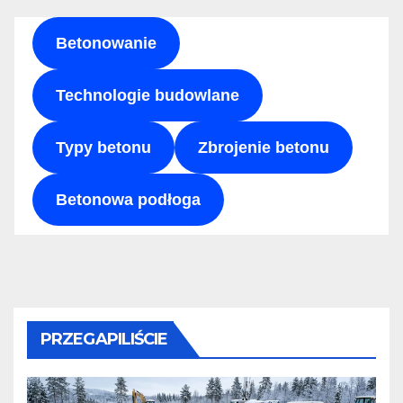
Betonowanie
Technologie budowlane
Typy betonu
Zbrojenie betonu
Betonowa podłoga
PRZEGAPILIŚCIE