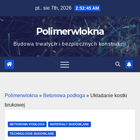
Skip
pt.. sie 7th, 2026
2:52:46 AM
to
content
Polimerwlokna
Budowa trwałych i bezpiecznych konstrukcji
Polimerwlokna
»
Betonowa podłoga
»
Układanie kostki
brukowej
BETONOWA PODŁOGA
MATERIAŁY BUDOWLANE
TECHNOLOGIE BUDOWLANE