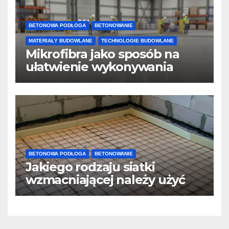
BETONOWA PODŁOGA
BETONOWANIE
MATERIAŁY BUDOWLANE
TECHNOLOGIE BUDOWLANE
Mikrofibra jako sposób na
ułatwienie wykonywania
posadzek betonowych i
konstrukcji
BETONOWA PODŁOGA
BETONOWANIE
Jakiego rodzaju siatki
wzmacniającej należy użyć
do wylewek podłogowych?