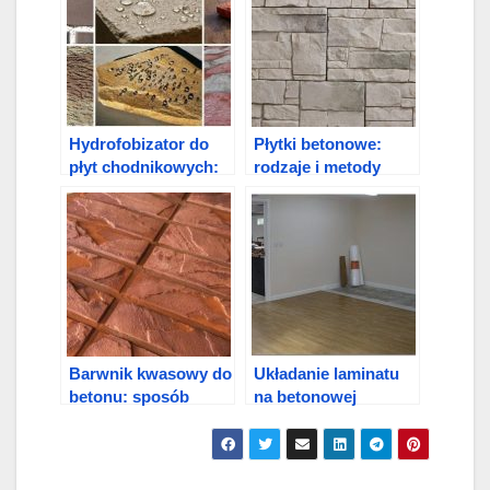
Hydrofobizator do
Płytki betonowe:
płyt chodnikowych:
rodzaje i metody
funkcje, skład,
mocowania
technologia aplikacji
Barwnik kwasowy do
Układanie laminatu
betonu: sposób
na betonowej
użycia
podłodze z
podkładem: jak
układać i wybierać
klej?