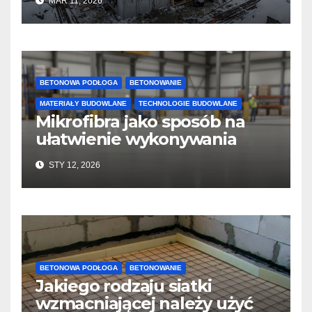
MAR 11, 2026
twardnienie
BETONOWA PODŁOGA
BETONOWANIE
MATERIAŁY BUDOWLANE
TECHNOLOGIE BUDOWLANE
Mikrofibra jako sposób na
ułatwienie wykonywania
posadzek betonowych i
STY 12, 2026
konstrukcji
BETONOWA PODŁOGA
BETONOWANIE
Jakiego rodzaju siatki
wzmacniającej należy użyć