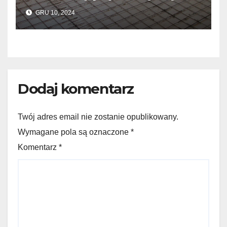
do wylewek podłogowych?
GRU 10, 2024
Dodaj komentarz
Twój adres email nie zostanie opublikowany.
Wymagane pola są oznaczone *
Komentarz
*