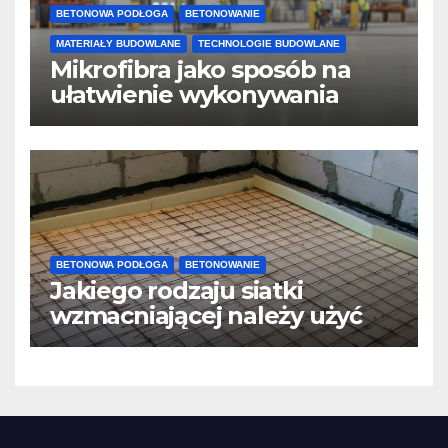
BETONOWA PODŁOGA
BETONOWANIE
MATERIAŁY BUDOWLANE
TECHNOLOGIE BUDOWLANE
Mikrofibra jako sposób na
ułatwienie wykonywania
posadzek betonowych i
konstrukcji
BETONOWA PODŁOGA
BETONOWANIE
Jakiego rodzaju siatki
wzmacniającej należy użyć
do wylewek podłogowych?