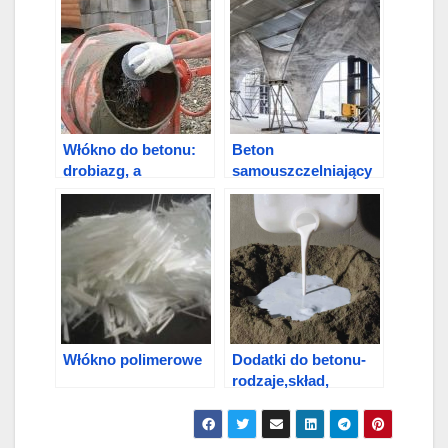
Włókno do betonu:
Beton
drobiazg, a
samouszczelniający
wzmacnia
Włókno polimerowe
Dodatki do betonu-
rodzaje,skład,
zastosowanie