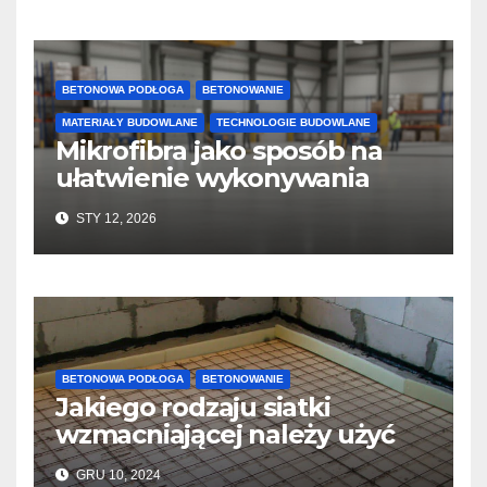
BETONOWA PODŁOGA
BETONOWANIE
MATERIAŁY BUDOWLANE
TECHNOLOGIE BUDOWLANE
Mikrofibra jako sposób na
ułatwienie wykonywania
posadzek betonowych i
STY 12, 2026
konstrukcji
BETONOWA PODŁOGA
BETONOWANIE
Jakiego rodzaju siatki
wzmacniającej należy użyć
do wylewek podłogowych?
GRU 10, 2024