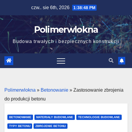
Skip
czw.. sie 6th, 2026
1:38:48 PM
to
content
Polimerwlokna
Budowa trwałych i bezpiecznych konstrukcji
Polimerwlokna
»
Betonowanie
»
Zastosowanie zbrojenia
do produkcji betonu
BETONOWANIE
MATERIAŁY BUDOWLANE
TECHNOLOGIE BUDOWLANE
TYPY BETONU
ZBROJENIE BETONU