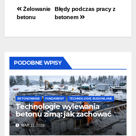
Nawigacja
Żelowanie
Błędy podczas pracy z
betonu
betonem
wpisu
PODOBNE WPISY
BETONOWANIE
FUNDAMENT
TECHNOLOGIE BUDOWLANE
Technologie wylewania
betonu zimą: jak zachować
jakość i przyspieszyć
MAR 11, 2026
twardnienie