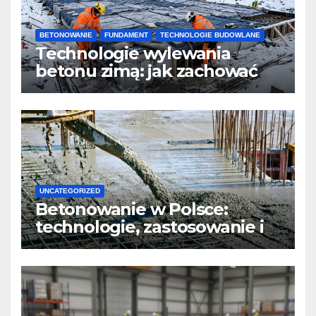
BETONOWANIE
FUNDAMENT
TECHNOLOGIE BUDOWLANE
Technologie wylewania
betonu zimą: jak zachować
jakość i przyspieszyć
twardnienie
UNCATEGORIZED
Betonowanie w Polsce:
technologie, zastosowanie i
design