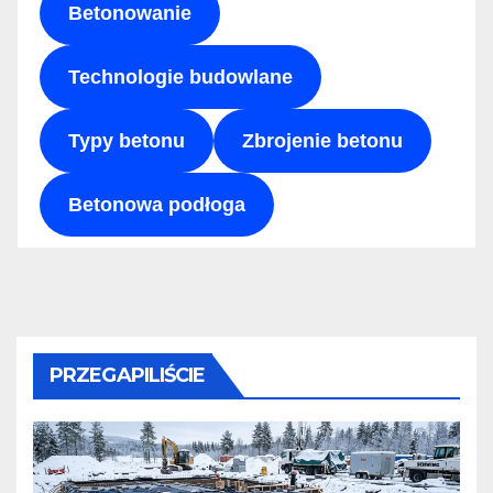
Betonowanie
Technologie budowlane
Typy betonu
Zbrojenie betonu
Betonowa podłoga
PRZEGAPILIŚCIE