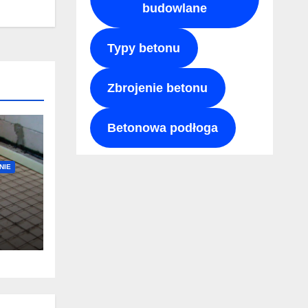
budowlane
Typy betonu
Zbrojenie betonu
Betonowa podłoga
NIE