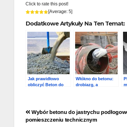
Click to rate this post!
[Average:
5
]
Dodatkowe Artykuły Na Ten Temat:
Jak prawidłowo
Włókno do betonu:
P
obliczyć Beton do
drobiazg, a
m
prac budowlanych
wzmacnia
b
Nawigacja
Wybór betonu do jastrychu podłogo
pomieszczeniu technicznym
wpisu