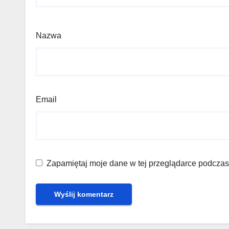
Nazwa
Email
Zapamiętaj moje dane w tej przeglądarce podczas