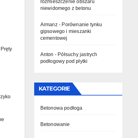
rozmieszczenie obszaru
niewidomego z betonu
Armanz
-
Porównanie tynku
gipsowego i mieszanki
cementowej
 Pręty
Anton
-
Półsuchy jastrych
podłogowy pod płytki
KATEGORIE
yzyko
Betonowa podłoga
ne
Betonowanie