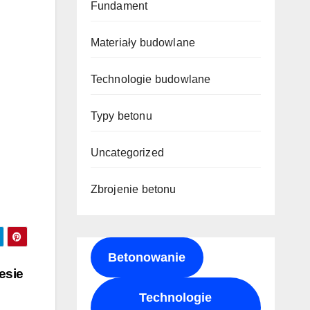
Fundament
Materiały budowlane
Technologie budowlane
Typy betonu
Uncategorized
Zbrojenie betonu
Betonowanie
esie
Technologie