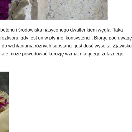
i betonu i środowiska nasyconego dwutlenkiem węgla. Taka
roztworu, gdy jest on w płynnej konsystencji. Biorąc pod uwagę
do wchłaniania różnych substancji jest dość wysoka. Zjawisko
, ale może powodować korozję wzmacniającego żelaznego