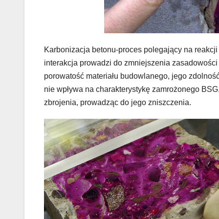
Karbonizacja betonu-proces polegający na reakcj
interakcja prowadzi do zmniejszenia zasadowości 
porowatość materiału budowlanego, jego zdolność 
nie wpływa na charakterystykę zamrożonego BSG
zbrojenia, prowadząc do jego zniszczenia.