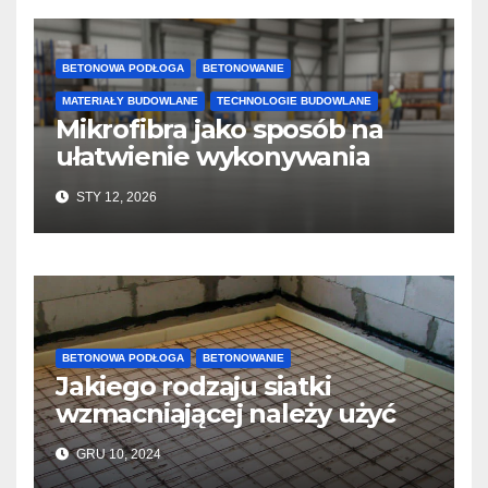
BETONOWA PODŁOGA
BETONOWANIE
MATERIAŁY BUDOWLANE
TECHNOLOGIE BUDOWLANE
Mikrofibra jako sposób na
ułatwienie wykonywania
posadzek betonowych i
STY 12, 2026
konstrukcji
BETONOWA PODŁOGA
BETONOWANIE
Jakiego rodzaju siatki
wzmacniającej należy użyć
do wylewek podłogowych?
GRU 10, 2024