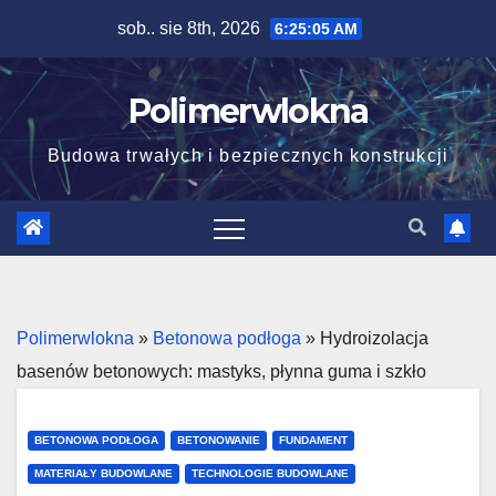
Skip
sob.. sie 8th, 2026
6:25:06 AM
to
content
Polimerwlokna
Budowa trwałych i bezpiecznych konstrukcji
Polimerwlokna
»
Betonowa podłoga
»
Hydroizolacja
basenów betonowych: mastyks, płynna guma i szkło
BETONOWA PODŁOGA
BETONOWANIE
FUNDAMENT
MATERIAŁY BUDOWLANE
TECHNOLOGIE BUDOWLANE