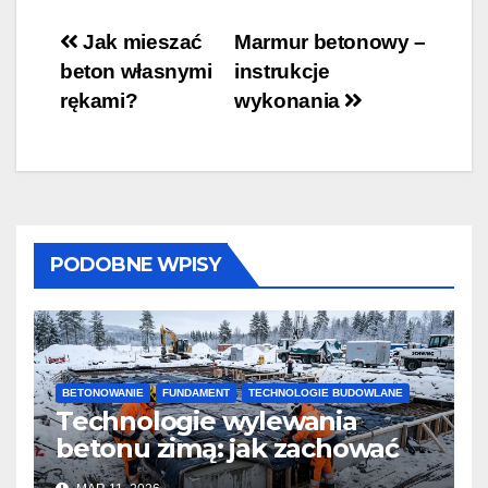
Nawigacja
Jak mieszać
Marmur betonowy –
beton własnymi
instrukcje
wpisu
rękami?
wykonania
PODOBNE WPISY
BETONOWANIE
FUNDAMENT
TECHNOLOGIE BUDOWLANE
Technologie wylewania
betonu zimą: jak zachować
jakość i przyspieszyć