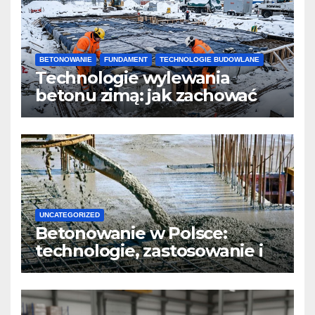
BETONOWANIE
FUNDAMENT
TECHNOLOGIE BUDOWLANE
Technologie wylewania
betonu zimą: jak zachować
jakość i przyspieszyć
twardnienie
UNCATEGORIZED
Betonowanie w Polsce:
technologie, zastosowanie i
design