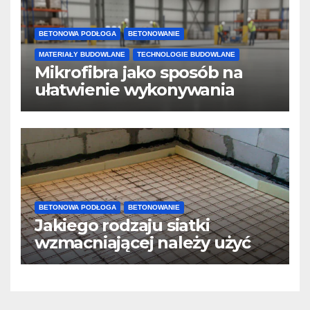
BETONOWA PODŁOGA
BETONOWANIE
MATERIAŁY BUDOWLANE
TECHNOLOGIE BUDOWLANE
Mikrofibra jako sposób na
ułatwienie wykonywania
posadzek betonowych i
konstrukcji
BETONOWA PODŁOGA
BETONOWANIE
Jakiego rodzaju siatki
wzmacniającej należy użyć
do wylewek podłogowych?