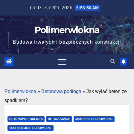
Skip
niedz.. sie 9th, 2026
6:56:57 AM
to
content
Polimerwlokna
Budowa trwałych i bezpiecznych konstrukcji
Polimerwlokna
»
Betonowa podłoga
»
Jak wylać beton ze
spadkiem?
BETONOWA PODŁOGA
BETONOWANIE
MATERIAŁY BUDOWLANE
TECHNOLOGIE BUDOWLANE