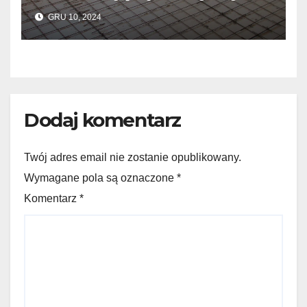
do wylewek podłogowych?
GRU 10, 2024
Dodaj komentarz
Twój adres email nie zostanie opublikowany.
Wymagane pola są oznaczone *
Komentarz
*