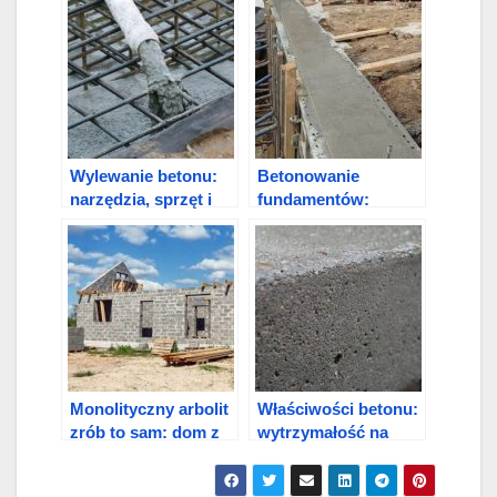
Wylewanie betonu:
Betonowanie
narzędzia, sprzęt i
fundamentów:
technologia
roboty ziemne,
przygotowania i
metody
Monolityczny arbolit
Właściwości betonu:
zrób to sam: dom z
wytrzymałość na
arbolitu
ściskanie, gęstość i
rozpraszanie ciepła