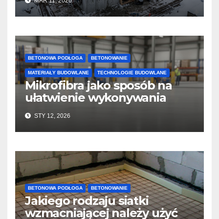
MAR 11, 2026
twardnienie
BETONOWA PODŁOGA
BETONOWANIE
MATERIAŁY BUDOWLANE
TECHNOLOGIE BUDOWLANE
Mikrofibra jako sposób na
ułatwienie wykonywania
posadzek betonowych i
STY 12, 2026
konstrukcji
BETONOWA PODŁOGA
BETONOWANIE
Jakiego rodzaju siatki
wzmacniającej należy użyć