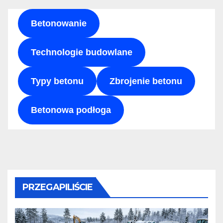
Betonowanie
Technologie budowlane
Typy betonu
Zbrojenie betonu
Betonowa podłoga
PRZEGAPILIŚCIE