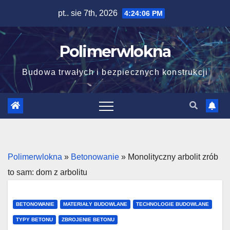
Skip
pt.. sie 7th, 2026
4:24:07 PM
to
content
Polimerwlokna
Budowa trwałych i bezpiecznych konstrukcji
Polimerwlokna
»
Betonowanie
»
Monolityczny arbolit zrób
to sam: dom z arbolitu
BETONOWANIE
MATERIAŁY BUDOWLANE
TECHNOLOGIE BUDOWLANE
TYPY BETONU
ZBROJENIE BETONU