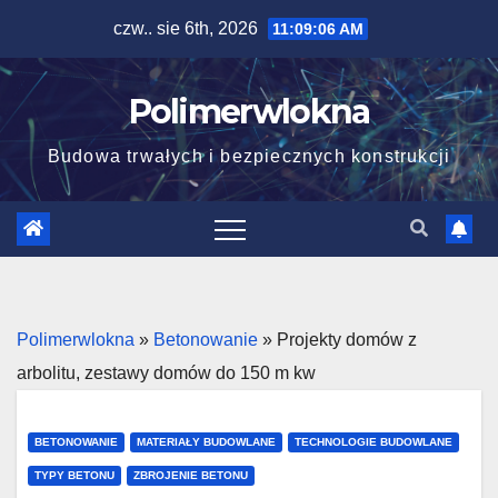
Skip
czw.. sie 6th, 2026
11:09:08 AM
to
content
Polimerwlokna
Budowa trwałych i bezpiecznych konstrukcji
Polimerwlokna
»
Betonowanie
»
Projekty domów z
arbolitu, zestawy domów do 150 m kw
BETONOWANIE
MATERIAŁY BUDOWLANE
TECHNOLOGIE BUDOWLANE
TYPY BETONU
ZBROJENIE BETONU