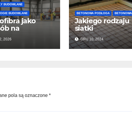
ŁY BUDOWLANE
OGIE BUDOWLANE
BETONOWA PODŁOGA
BETONOWA
ofibra jako
Jakiego rodzaju
ób na
siatki
wienie
wzmacniającej
2, 2026
GRU 10, 2024
onywania
należy użyć do
adzek
wylewek
nowych i
podłogowych?
trukcji
ane pola są oznaczone *