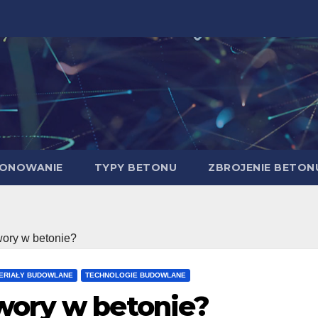
ONOWANIE
TYPY BETONU
ZBROJENIE BETON
wory w betonie?
ERIAŁY BUDOWLANE
TECHNOLOGIE BUDOWLANE
wory w betonie?