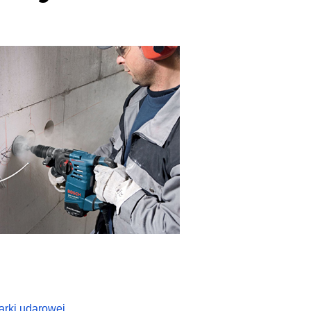
arki udarowej
.