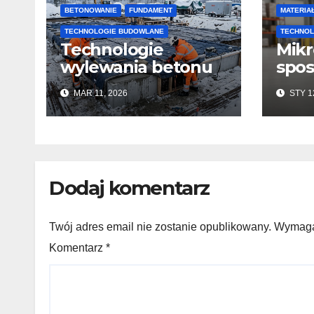
BETONOWANIE
FUNDAMENT
MATERIA
TECHNOLOGIE BUDOWLANE
TECHNOL
Technologie
Mikr
wylewania betonu
spos
zimą: jak zachować
ułat
MAR 11, 2026
STY 1
jakość i przyspieszyć
wyk
twardnienie
pos
beto
kons
Dodaj komentarz
Twój adres email nie zostanie opublikowany. Wymag
Komentarz
*