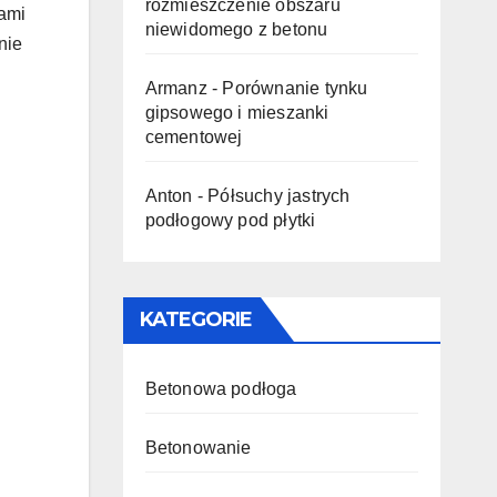
rozmieszczenie obszaru
tami
niewidomego z betonu
nie
Armanz
-
Porównanie tynku
gipsowego i mieszanki
cementowej
Anton
-
Półsuchy jastrych
podłogowy pod płytki
KATEGORIE
Betonowa podłoga
Betonowanie