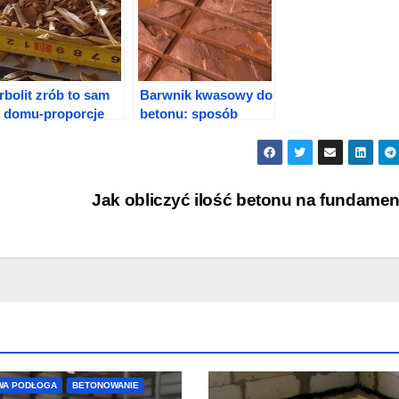
rbolit zrób to sam
Barwnik kwasowy do
 domu-proporcje
betonu: sposób
użycia
Jak obliczyć ilość betonu na fundame
WA PODŁOGA
BETONOWANIE