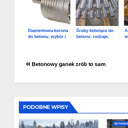
Diamentowa korona
Śruby kotwiące do
A
do betonu: wybór i
betonu: rodzaje,
w
cięcie otworów
rozmiary i sposób
mocowania?
Nawigacja
Betonowy ganek zrób to sam
wpisu
PODOBNE WPISY
BETONO