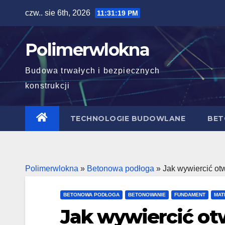
Skip
czw.. sie 6th, 2026
11:31:20 PM
to
content
Polimerwlokna
Budowa trwałych i bezpiecznych
konstrukcji
TECHNOLOGIE BUDOWLANE
BET
Polimerwlokna
»
Betonowa podłoga
»
Jak wywiercić ot
BETONOWA PODŁOGA
BETONOWANIE
FUNDAMENT
MAT
Jak wywiercić ot