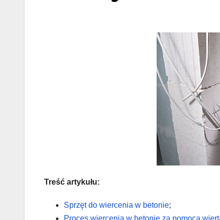
Treść artykułu:
Sprzęt do wiercenia w betonie
;
Proces wiercenia w betonie za pomocą wiert