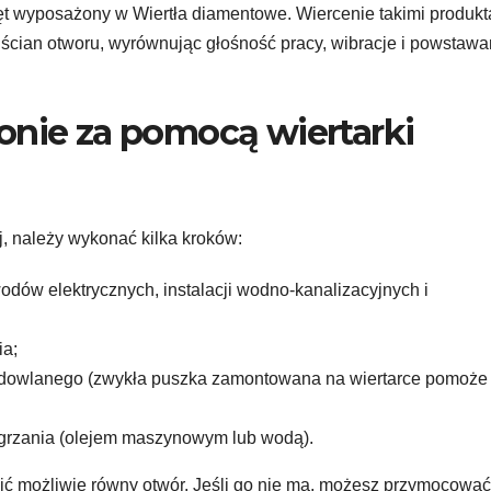
zęt wyposażony w Wiertła diamentowe. Wiercenie takimi produk
ścian otworu, wyrównując głośność pracy, wibracje i powstawa
onie za pomocą wiertarki
, należy wykonać kilka kroków:
wodów elektrycznych, instalacji wodno-kanalizacyjnych i
ia;
 budowlanego (zwykła puszka zamontowana na wiertarce pomoże
zegrzania (olejem maszynowym lub wodą).
 możliwie równy otwór. Jeśli go nie ma, możesz przymocować