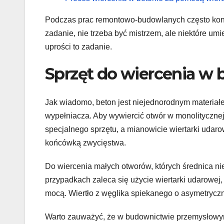
Podczas prac remontowo-budowlanych często koni
zadanie, nie trzeba być mistrzem, ale niektóre u
uprości to zadanie.
Sprzęt do wiercenia w 
Jak wiadomo, beton jest niejednorodnym materiał
wypełniacza. Aby wywiercić otwór w monolitycznej
specjalnego sprzętu, a mianowicie wiertarki udaro
końcówką zwycięstwa.
Do wiercenia małych otworów, których średnica ni
przypadkach zaleca się użycie wiertarki udarowej
mocą. Wiertło z węglika spiekanego o asymetrycz
Warto zauważyć, że w budownictwie przemysłowym 