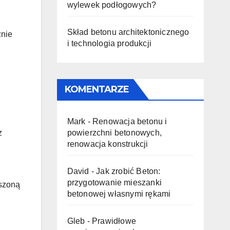
wylewek podłogowych?
Skład betonu architektonicznego
znie
i technologia produkcji
KOMENTARZE
Mark
-
Renowacja betonu i
z
powierzchni betonowych,
renowacja konstrukcji
David
-
Jak zrobić Beton:
przygotowanie mieszanki
kszoną
betonowej własnymi rękami
Gleb
-
Prawidłowe