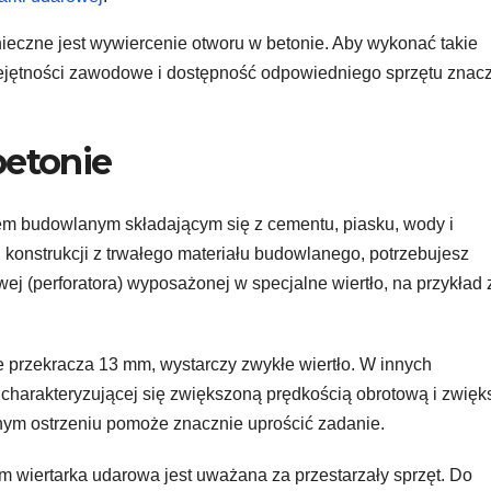
eczne jest wywiercenie otworu w betonie. Aby wykonać takie
miejętności zawodowe i dostępność odpowiedniego sprzętu znac
betonie
em budowlanym składającym się z cementu, piasku, wody i
 konstrukcji z trwałego materiału budowlanego, potrzebujesz
wej (perforatora) wyposażonej w specjalne wiertło, na przykład 
e przekracza 13 mm, wystarczy zwykłe wiertło. W innych
, charakteryzującej się zwiększoną prędkością obrotową i zwię
nym ostrzeniu pomoże znacznie uprościć zadanie.
wiertarka udarowa jest uważana za przestarzały sprzęt. Do