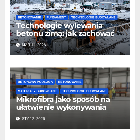
BETONOWANIE
FUNDAMENT
TECHNOLOGIE BUDOWLANE
Technologie wylewania
betonu zimą: jak zachować
jakość i przyspieszyć
MAR 11, 2026
twardnienie
BETONOWA PODŁOGA
BETONOWANIE
MATERIAŁY BUDOWLANE
TECHNOLOGIE BUDOWLANE
Mikrofibra jako sposób na
ułatwienie wykonywania
posadzek betonowych i
STY 12, 2026
konstrukcji