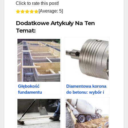
Click to rate this post!
[Average:
5
]
Dodatkowe Artykuły Na Ten
Temat:
Głębokość
Diamentowa korona
fundamentu
do betonu: wybór i
taśmowego:
cięcie otworów
minimalna i
optymalna