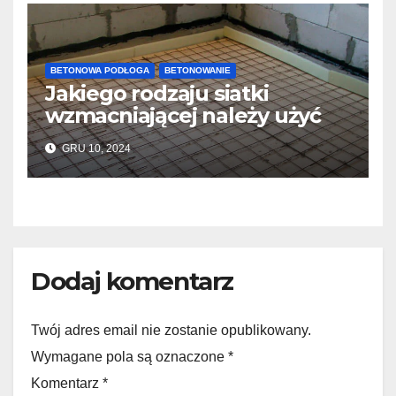
BETONOWA PODŁOGA
BETONOWANIE
Jakiego rodzaju siatki
wzmacniającej należy użyć
do wylewek podłogowych?
GRU 10, 2024
Dodaj komentarz
Twój adres email nie zostanie opublikowany.
Wymagane pola są oznaczone *
Komentarz
*