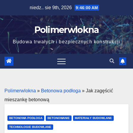
Skip
niedz.. sie 9th, 2026
9:46:01 AM
to
content
Polimerwlokna
Budowa trwałych i bezpiecznych konstrukcji
Polimerwlokna
»
Betonowa podłoga
»
Jak zagęścić
mieszankę betonową
BETONOWA PODŁOGA
BETONOWANIE
MATERIAŁY BUDOWLANE
TECHNOLOGIE BUDOWLANE