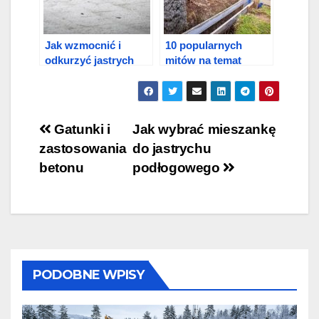
Jak wzmocnić i
10 popularnych
odkurzyć jastrych
mitów na temat
betonowej podłogi?
betonu
Nawigacja
Gatunki i
Jak wybrać mieszankę
zastosowania
do jastrychu
wpisu
betonu
podłogowego
PODOBNE WPISY