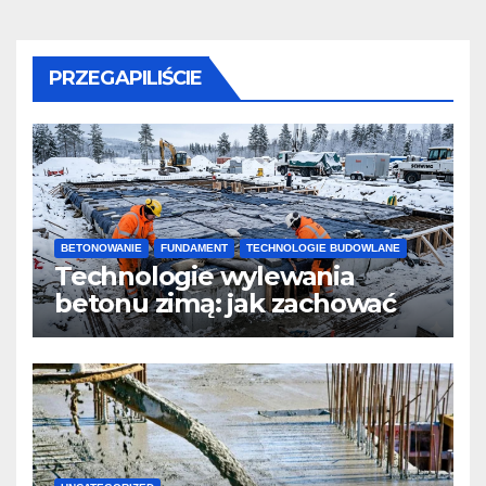
PRZEGAPILIŚCIE
BETONOWANIE
FUNDAMENT
TECHNOLOGIE BUDOWLANE
Technologie wylewania
betonu zimą: jak zachować
jakość i przyspieszyć
twardnienie