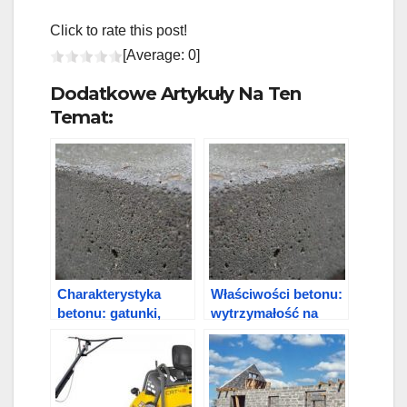
Click to rate this post!
[Average:
0
]
Dodatkowe Artykuły Na Ten
Temat:
Charakterystyka
Właściwości betonu:
betonu: gatunki,
wytrzymałość na
klasy i cechy
ściskanie, gęstość i
rozpraszanie ciepła