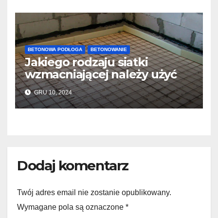
BETONOWA PODŁOGA
BETONOWANIE
Jakiego rodzaju siatki
wzmacniającej należy użyć
do wylewek podłogowych?
GRU 10, 2024
Dodaj komentarz
Twój adres email nie zostanie opublikowany.
Wymagane pola są oznaczone *