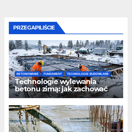
PRZEGAPILIŚCIE
BETONOWANIE
FUNDAMENT
TECHNOLOGIE BUDOWLANE
Technologie wylewania
betonu zimą: jak zachować
jakość i przyspieszyć
twardnienie