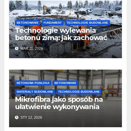
BETONOWANIE
FUNDAMENT
TECHNOLOGIE BUDOWLANE
Technologie wylewania
betonu zimą: jak zachować
jakość i przyspieszyć
MAR 11, 2026
twardnienie
BETONOWA PODŁOGA
BETONOWANIE
MATERIAŁY BUDOWLANE
TECHNOLOGIE BUDOWLANE
Mikrofibra jako sposób na
ułatwienie wykonywania
posadzek betonowych i
STY 12, 2026
konstrukcji