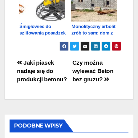
Śmigłowiec do
Monolityczny arbolit
szlifowania posadzek
zrób to sam: dom z
betonowych
arbolitu
Nawigacja
Jaki piasek
Czy można
nadaje się do
wylewać Beton
wpisu
produkcji betonu?
bez gruzu?
PODOBNE WPISY