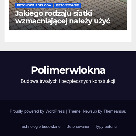
BETONOWA PODŁOGA
BETONOWANIE
Jakiego rodzaju siatki
wzmacniającej należy użyć
do wylewek podłogowych?
Polimerwlokna
Budowa trwałych i bezpiecznych konstrukcji
Proudly powered by WordPress
|
Theme: Newsup by
Themeansar
.
Technologie budowlane
Betonowanie
Typy betonu