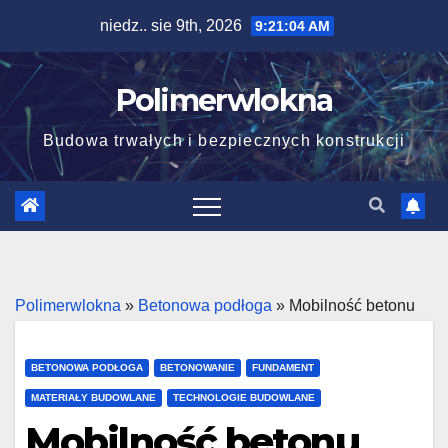
Skip
niedz.. sie 9th, 2026
9:21:05 AM
to
content
Polimerwlokna
Budowa trwałych i bezpiecznych konstrukcji
Polimerwlokna
»
Betonowa podłoga
»
Mobilność betonu
BETONOWA PODŁOGA
BETONOWANIE
FUNDAMENT
MATERIAŁY BUDOWLANE
TECHNOLOGIE BUDOWLANE
Mobilność betonu