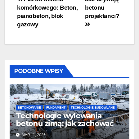
Nawigacja
komórkowego: Beton,
betonu
wpisu
pianobeton, blok
projektanci?
gazowy
PODOBNE WPISY
BETONOWANIE
FUNDAMENT
TECHNOLOGIE BUDOWLANE
Technologie wylewania
betonu zimą: jak zachować
jakość i przyspieszyć
MAR 11, 2026
twardnienie