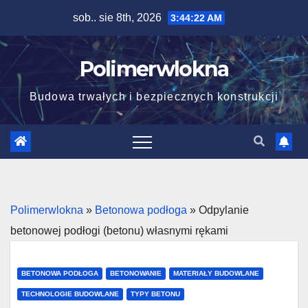
Skip
sob.. sie 8th, 2026
3:44:24 AM
to
content
Polimerwlokna
Budowa trwałych i bezpiecznych konstrukcji
Polimerwlokna
»
Betonowa podłoga
»
Odpylanie
betonowej podłogi (betonu) własnymi rękami
BETONOWA PODŁOGA
BETONOWANIE
MATERIAŁY BUDOWLANE
TECHNOLOGIE BUDOWLANE
TYPY BETONU