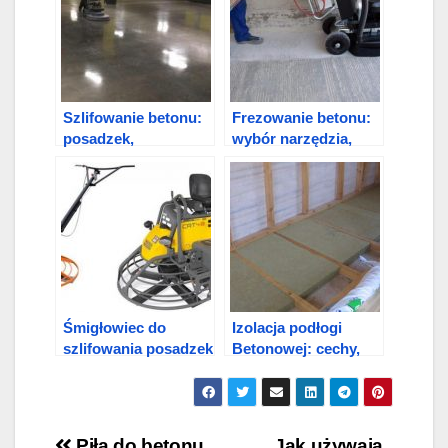
Szlifowanie betonu:
Frezowanie betonu:
posadzek,
wybór narzędzia,
jastrychów,
technologia
powierzchni
Śmigłowiec do
Izolacja podłogi
szlifowania posadzek
Betonowej: cechy,
betonowych
rodzaje i różnice
Piła do betonu
Jak używają