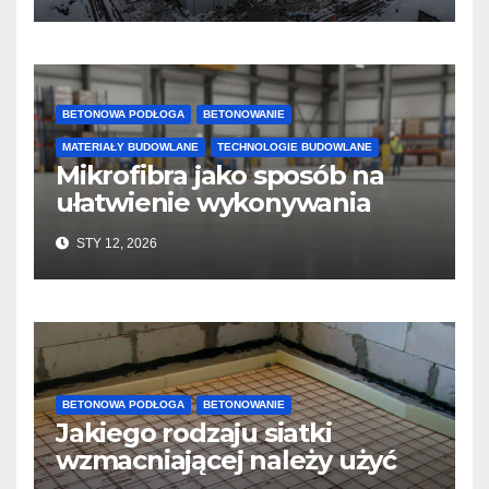
BETONOWA PODŁOGA
BETONOWANIE
MATERIAŁY BUDOWLANE
TECHNOLOGIE BUDOWLANE
Mikrofibra jako sposób na
ułatwienie wykonywania
posadzek betonowych i
STY 12, 2026
konstrukcji
BETONOWA PODŁOGA
BETONOWANIE
Jakiego rodzaju siatki
wzmacniającej należy użyć
do wylewek podłogowych?