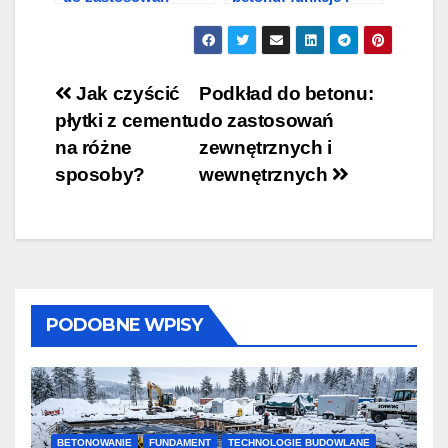
zewnętrznych i
główne wskaźniki
wewnętrznych
Nawigacja
Jak czyścić
Podkład do betonu:
płytki z cementu
do zastosowań
wpisu
na różne
zewnętrznych i
sposoby?
wewnętrznych
PODOBNE WPISY
BETONOWANIE
FUNDAMENT
TECHNOLOGIE BUDOWLANE