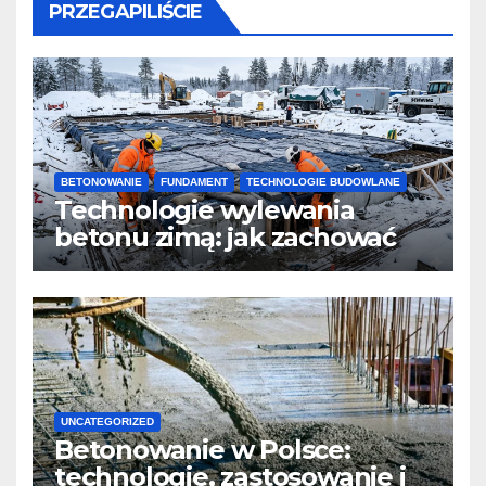
PRZEGAPILIŚCIE
BETONOWANIE
FUNDAMENT
TECHNOLOGIE BUDOWLANE
Technologie wylewania
betonu zimą: jak zachować
jakość i przyspieszyć
twardnienie
UNCATEGORIZED
Betonowanie w Polsce:
technologie, zastosowanie i