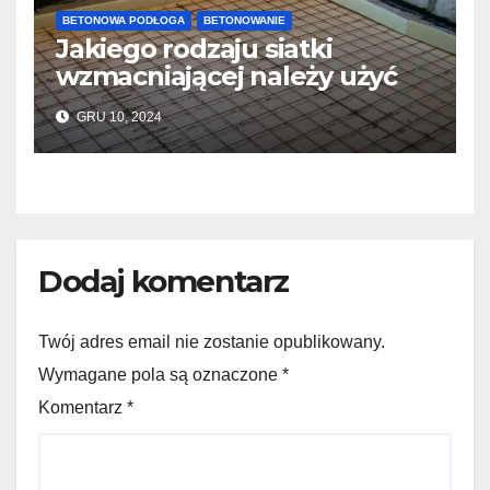
BETONOWA PODŁOGA
BETONOWANIE
Jakiego rodzaju siatki
wzmacniającej należy użyć
do wylewek podłogowych?
GRU 10, 2024
Dodaj komentarz
Twój adres email nie zostanie opublikowany.
Wymagane pola są oznaczone *
Komentarz
*