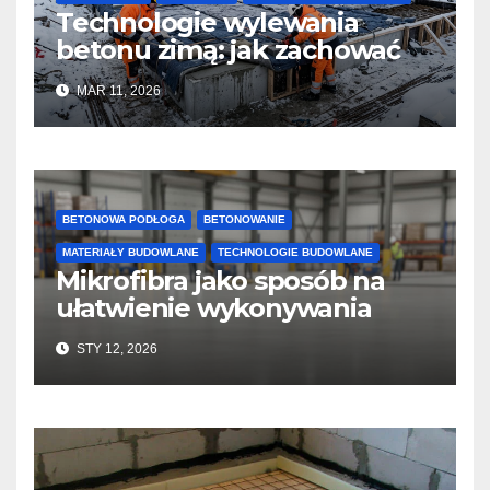
Technologie wylewania
betonu zimą: jak zachować
jakość i przyspieszyć
MAR 11, 2026
twardnienie
BETONOWA PODŁOGA
BETONOWANIE
MATERIAŁY BUDOWLANE
TECHNOLOGIE BUDOWLANE
Mikrofibra jako sposób na
ułatwienie wykonywania
posadzek betonowych i
STY 12, 2026
konstrukcji