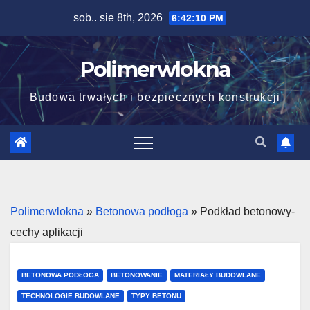
Skip
sob.. sie 8th, 2026
6:42:12 PM
to
content
Polimerwlokna
Budowa trwałych i bezpiecznych konstrukcji
Polimerwlokna
»
Betonowa podłoga
»
Podkład betonowy-
cechy aplikacji
BETONOWA PODŁOGA
BETONOWANIE
MATERIAŁY BUDOWLANE
TECHNOLOGIE BUDOWLANE
TYPY BETONU