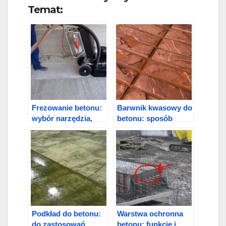
Temat:
Frezowanie betonu:
Barwnik kwasowy do
wybór narzędzia,
betonu: sposób
technologia
użycia
Podkład do betonu:
Warstwa ochronna
do zastosowań
betonu: funkcje i