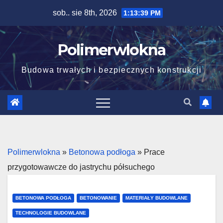
Skip
sob.. sie 8th, 2026
1:13:40 PM
to
content
Polimerwlokna
Budowa trwałych i bezpiecznych konstrukcji
Polimerwlokna
»
Betonowa podłoga
»
Prace
przygotowawcze do jastrychu półsuchego
BETONOWA PODŁOGA
BETONOWANIE
MATERIAŁY BUDOWLANE
TECHNOLOGIE BUDOWLANE