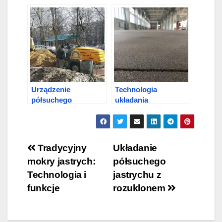
betonowej podłogi?
podłogowego
Urządzenie
Technologia
półsuchego
układania
jastrychu
półsuchego
podłogowego
jastrychu
Nawigacja
Tradycyjny
Układanie
mokry jastrych:
półsuchego
wpisu
Technologia i
jastrychu z
funkcje
rozuklonem