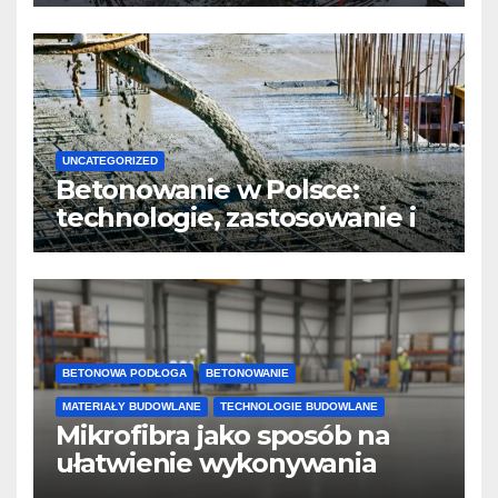
twardnienie
UNCATEGORIZED
Betonowanie w Polsce:
technologie, zastosowanie i
design
BETONOWA PODŁOGA
BETONOWANIE
MATERIAŁY BUDOWLANE
TECHNOLOGIE BUDOWLANE
Mikrofibra jako sposób na
ułatwienie wykonywania
posadzek betonowych i