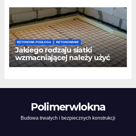
konstrukcji
BETONOWA PODŁOGA
BETONOWANIE
Jakiego rodzaju siatki
wzmacniającej należy użyć
do wylewek podłogowych?
Polimerwlokna
Budowa trwałych i bezpiecznych konstrukcji