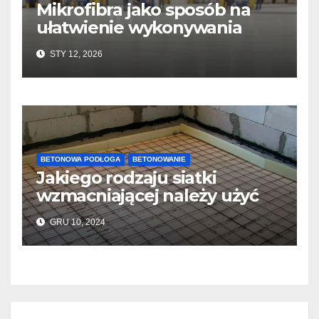
Mikrofibra jako sposób na
ułatwienie wykonywania
posadzek betonowych i
STY 12, 2026
konstrukcji
BETONOWA PODŁOGA
BETONOWANIE
Jakiego rodzaju siatki
wzmacniającej należy użyć
do wylewek podłogowych?
GRU 10, 2024