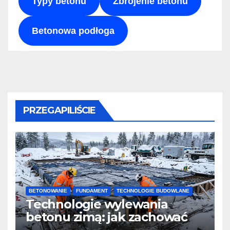
Typy betonu
Zbrojenie betonu
Betonowa podłoga
PRZEGAPILIŚCIE
BETONOWANIE
FUNDAMENT
TECHNOLOGIE BUDOWLANE
Technologie wylewania
betonu zimą: jak zachować
jakość i przyspieszyć