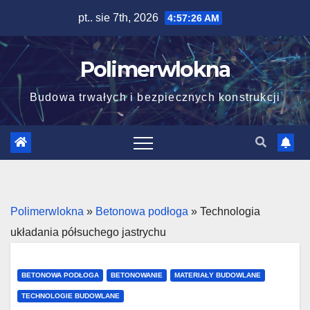
Skip
pt.. sie 7th, 2026
4:57:27 AM
to
content
Polimerwlokna
Budowa trwałych i bezpiecznych konstrukcji
Polimerwlokna
»
Betonowa podłoga
»
Technologia
układania półsuchego jastrychu
BETONOWA PODŁOGA
BETONOWANIE
MATERIAŁY BUDOWLANE
TECHNOLOGIE BUDOWLANE