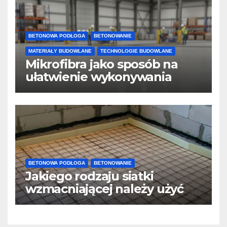
BETONOWA PODŁOGA
BETONOWANIE
MATERIAŁY BUDOWLANE
TECHNOLOGIE BUDOWLANE
Mikrofibra jako sposób na
ułatwienie wykonywania
posadzek betonowych i
konstrukcji
BETONOWA PODŁOGA
BETONOWANIE
Jakiego rodzaju siatki
wzmacniającej należy użyć
do wylewek podłogowych?