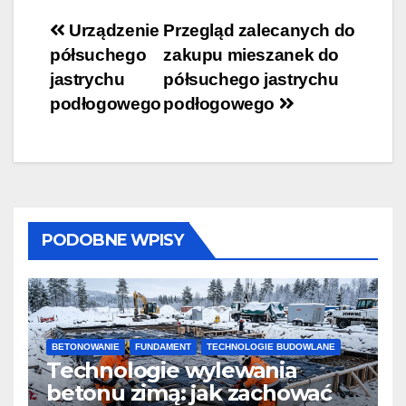
Nawigacja
Urządzenie
Przegląd zalecanych do
półsuchego
zakupu mieszanek do
wpisu
jastrychu
półsuchego jastrychu
podłogowego
podłogowego
PODOBNE WPISY
BETONOWANIE
FUNDAMENT
TECHNOLOGIE BUDOWLANE
Technologie wylewania
betonu zimą: jak zachować