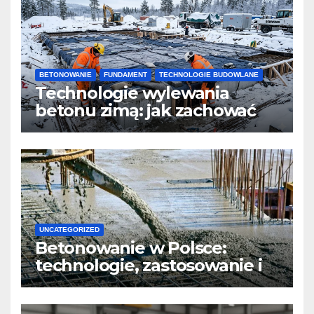
BETONOWANIE
FUNDAMENT
TECHNOLOGIE BUDOWLANE
Technologie wylewania
betonu zimą: jak zachować
jakość i przyspieszyć
twardnienie
UNCATEGORIZED
Betonowanie w Polsce:
technologie, zastosowanie i
design