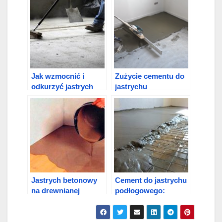
Jak wzmocnić i
Zużycie cementu do
odkurzyć jastrych
jastrychu
betonowej podłogi?
Jastrych betonowy
Cement do jastrychu
na drewnianej
podłogowego:
podłodze:
proporcje zaprawy
Technologia i
cementowej, gatunki
obliczenia