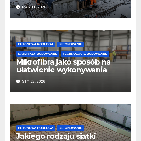
jakość i przyspieszyć
MAR 11, 2026
twardnienie
BETONOWA PODŁOGA
BETONOWANIE
MATERIAŁY BUDOWLANE
TECHNOLOGIE BUDOWLANE
Mikrofibra jako sposób na
ułatwienie wykonywania
posadzek betonowych i
STY 12, 2026
konstrukcji
BETONOWA PODŁOGA
BETONOWANIE
Jakiego rodzaju siatki