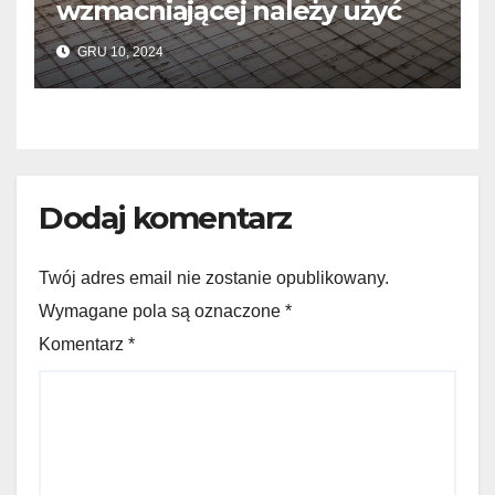
wzmacniającej należy użyć
do wylewek podłogowych?
GRU 10, 2024
Dodaj komentarz
Twój adres email nie zostanie opublikowany.
Wymagane pola są oznaczone *
Komentarz
*