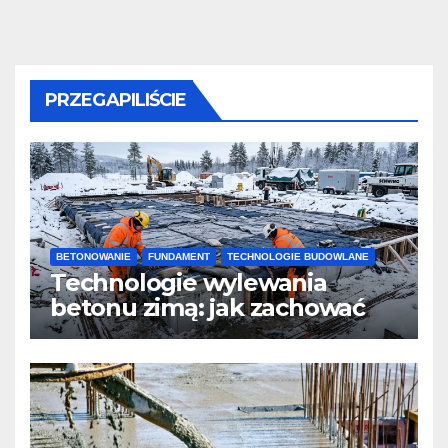
PRZEGAPILIŚCIE
BETONOWANIE
FUNDAMENT
TECHNOLOGIE BUDOWLANE
Technologie wylewania
betonu zimą: jak zachować
jakość i przyspieszyć
twardnienie