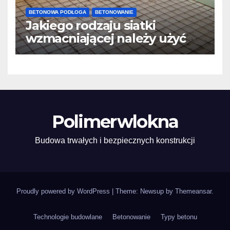
BETONOWA PODŁOGA
BETONOWANIE
Jakiego rodzaju siatki
wzmacniającej należy użyć
do wylewek podłogowych?
Polimerwlokna
Budowa trwałych i bezpiecznych konstrukcji
Proudly powered by WordPress
|
Theme: Newsup by
Themeansar
.
Technologie budowlane
Betonowanie
Typy betonu