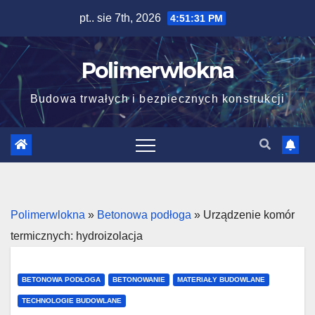
Skip
pt.. sie 7th, 2026
4:51:33 PM
to
content
Polimerwlokna
Budowa trwałych i bezpiecznych konstrukcji
Polimerwlokna
»
Betonowa podłoga
»
Urządzenie komór
termicznych: hydroizolacja
BETONOWA PODŁOGA
BETONOWANIE
MATERIAŁY BUDOWLANE
TECHNOLOGIE BUDOWLANE