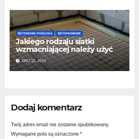
BETONOWA PODŁOGA
BETONOWANIE
Jakiego rodzaju siatki
wzmacniającej należy użyć
do wylewek podłogowych?
GRU 10, 2024
Dodaj komentarz
Twój adres email nie zostanie opublikowany.
Wymagane pola są oznaczone *