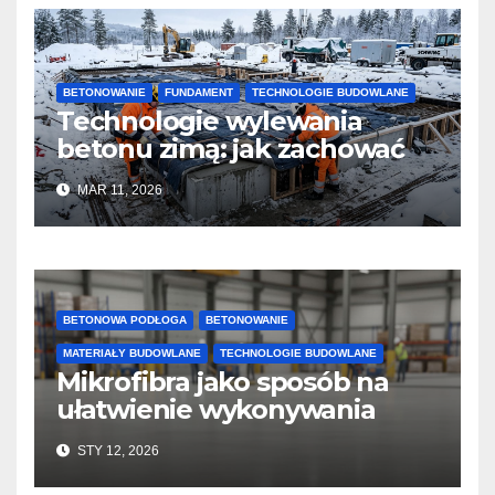
BETONOWANIE
FUNDAMENT
TECHNOLOGIE BUDOWLANE
Technologie wylewania
betonu zimą: jak zachować
jakość i przyspieszyć
MAR 11, 2026
twardnienie
BETONOWA PODŁOGA
BETONOWANIE
MATERIAŁY BUDOWLANE
TECHNOLOGIE BUDOWLANE
Mikrofibra jako sposób na
ułatwienie wykonywania
posadzek betonowych i
STY 12, 2026
konstrukcji