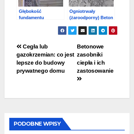
Głębokość
Ogniotrwały
fundamentu
(żaroodporny) Beton
taśmowego:
zrób to sam
minimalna i
optymalna
Nawigacja
Cegła lub
Betonowe
gazokrzemian: co jest
zasobniki
wpisu
lepsze do budowy
ciepła i ich
prywatnego domu
zastosowanie
PODOBNE WPISY