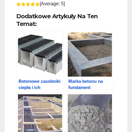
[Average:
5
]
Dodatkowe Artykuły Na Ten
Temat:
Betonowe zasobniki
Marka betonu na
ciepła i ich
fundament
zastosowanie
prywatnego domu:
wybór gatunku i
proporcji