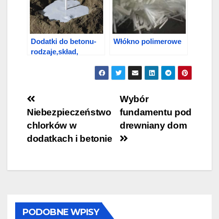
Dodatki do betonu-
Włókno polimerowe
rodzaje,skład,
zastosowanie
Nawigacja
Wybór
Niebezpieczeństwo
fundamentu pod
wpisu
chlorków w
drewniany dom
dodatkach i betonie
PODOBNE WPISY