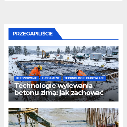
PRZEGAPILIŚCIE
BETONOWANIE
FUNDAMENT
TECHNOLOGIE BUDOWLANE
Technologie wylewania
betonu zimą: jak zachować
jakość i przyspieszyć
twardnienie