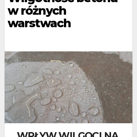
w różnych
warstwach
WPŁYW WILGOCI NA