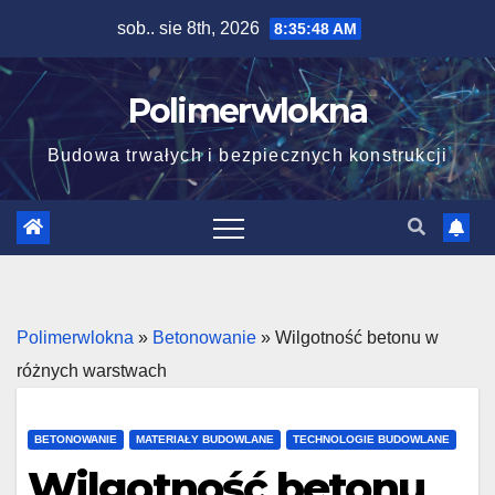
Skip
sob.. sie 8th, 2026
8:35:49 AM
to
content
Polimerwlokna
Budowa trwałych i bezpiecznych konstrukcji
Polimerwlokna
»
Betonowanie
»
Wilgotność betonu w
różnych warstwach
BETONOWANIE
MATERIAŁY BUDOWLANE
TECHNOLOGIE BUDOWLANE
Wilgotność betonu