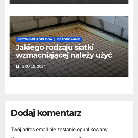
BETONOWA PODŁOGA
BETONOWANIE
Jakiego rodzaju siatki
wzmacniającej należy użyć
do wylewek podłogowych?
GRU 10, 2024
Dodaj komentarz
Twój adres email nie zostanie opublikowany.