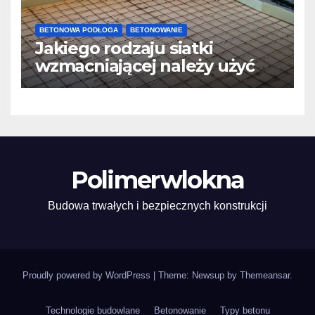
BETONOWA PODŁOGA
BETONOWANIE
Jakiego rodzaju siatki
wzmacniającej należy użyć
do wylewek podłogowych?
Polimerwlokna
Budowa trwałych i bezpiecznych konstrukcji
Proudly powered by WordPress
|
Theme: Newsup by
Themeansar
.
Technologie budowlane
Betonowanie
Typy betonu