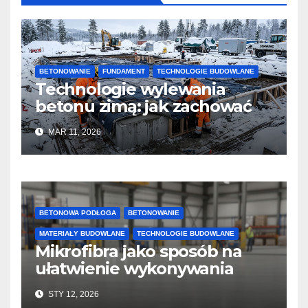
BETONOWANIE
FUNDAMENT
TECHNOLOGIE BUDOWLANE
Technologie wylewania
betonu zimą: jak zachować
jakość i przyspieszyć
MAR 11, 2026
twardnienie
BETONOWA PODŁOGA
BETONOWANIE
MATERIAŁY BUDOWLANE
TECHNOLOGIE BUDOWLANE
Mikrofibra jako sposób na
ułatwienie wykonywania
posadzek betonowych i
STY 12, 2026
konstrukcji