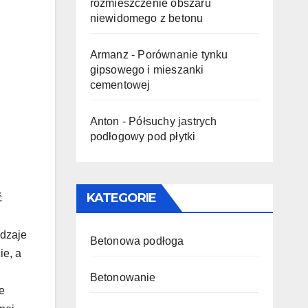
rozmieszczenie obszaru
niewidomego z betonu
Armanz
-
Porównanie tynku
gipsowego i mieszanki
cementowej
Anton
-
Półsuchy jastrych
podłogowy pod płytki
KATEGORIE
ć
odzaje
Betonowa podłoga
ie, a
Betonowanie
e