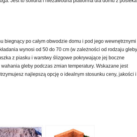
oga. Jest to solidna i niezawodna platforma dla domu z posieka
 biegnący po całym obwodzie domu i pod jego wewnętrznymi
kładania wynosi od 50 do 70 cm (w zależności od rodzaju gleby
zka z piasku i warstwy ślizgowe pokrywające jej boczne
wahania gleby podczas zmian temperatury. Wskazane jest
rzymujesz najlepszą opcję o idealnym stosunku ceny, jakości i