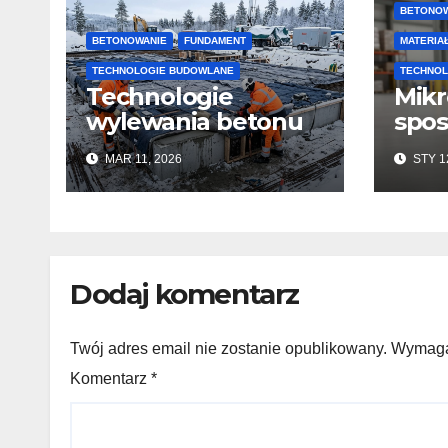
BETONO
BETONOWANIE
FUNDAMENT
MATERIA
TECHNOLOGIE BUDOWLANE
TECHNOL
Technologie
Mikr
wylewania betonu
spos
zimą: jak zachować
ułat
MAR 11, 2026
STY 1
jakość i przyspieszyć
wyk
twardnienie
pos
beto
kons
Dodaj komentarz
Twój adres email nie zostanie opublikowany. Wymag
Komentarz
*