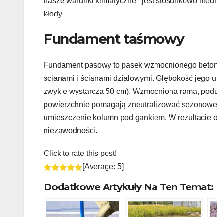
nasze warunki klimatyczne i jest stosunkowo niedr
kłody.
Fundament taśmowy
Fundament pasowy to pasek wzmocnionego betonu
ścianami i ścianami działowymi. Głębokość jego u
zwykle wystarcza 50 cm). Wzmocniona rama, podus
powierzchnie pomagają zneutralizować sezonowe 
umieszczenie kolumn pod gankiem. W rezultacie ot
niezawodności.
Click to rate this post!
[Average:
5
]
Dodatkowe Artykuły Na Ten Temat: