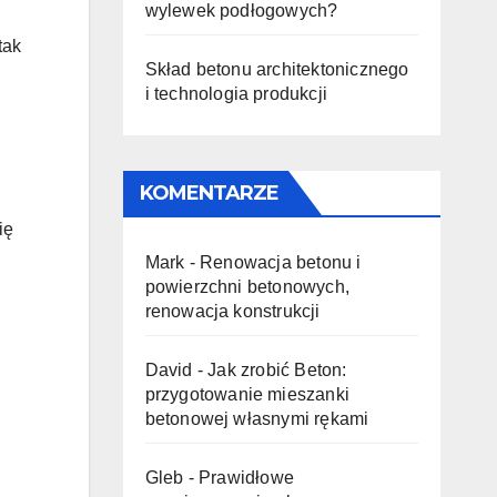
wylewek podłogowych?
tak
Skład betonu architektonicznego
i technologia produkcji
KOMENTARZE
ię
Mark
-
Renowacja betonu i
powierzchni betonowych,
renowacja konstrukcji
David
-
Jak zrobić Beton:
przygotowanie mieszanki
betonowej własnymi rękami
Gleb
-
Prawidłowe