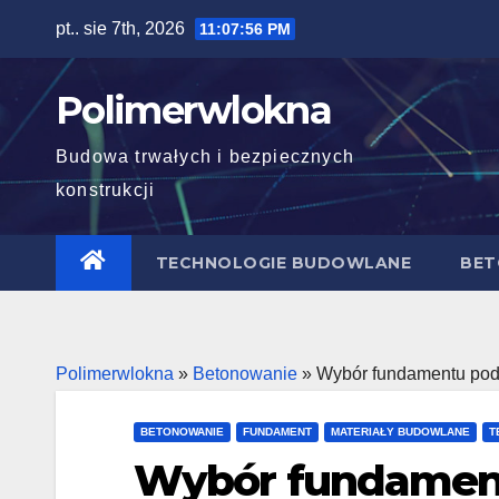
Skip
pt.. sie 7th, 2026
11:07:57 PM
to
content
Polimerwlokna
Budowa trwałych i bezpiecznych
konstrukcji
TECHNOLOGIE BUDOWLANE
BET
Polimerwlokna
»
Betonowanie
»
Wybór fundamentu pod
BETONOWANIE
FUNDAMENT
MATERIAŁY BUDOWLANE
T
Wybór fundamen