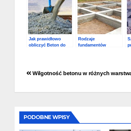
Jak prawidłowo
Rodzaje
S
obliczyć Beton do
fundamentów
p
prac budowlanych
Nawigacja
Wilgotność betonu w różnych warstw
wpisu
PODOBNE WPISY