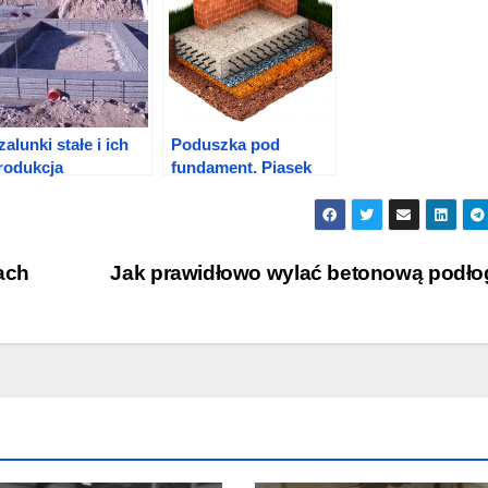
zalunki stałe i ich
Poduszka pod
rodukcja
fundament. Piasek
czy kruszony
kamień?
ach
Jak prawidłowo wylać betonową podł