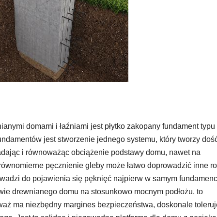
nymi domami i łaźniami jest płytko zakopany fundament typu
damentów jest stworzenie jednego systemu, który tworzy doś
ładając i równoważąc obciążenie podstawy domu, nawet na
erównomierne pęcznienie gleby może łatwo doprowadzić inne r
rowadzi do pojawienia się pęknięć najpierw w samym fundamenc
wie drewnianego domu na stosunkowo mocnym podłożu, to
eważ ma niezbędny margines bezpieczeństwa, doskonale toleruj