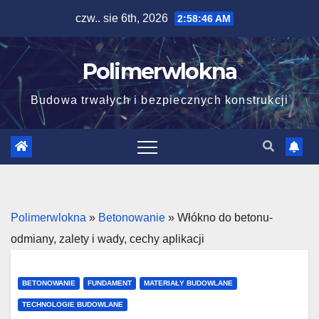
Skip
czw.. sie 6th, 2026
2:58:47 AM
to
content
Polimerwlokna
Budowa trwałych i bezpiecznych konstrukcji
Polimerwlokna
»
Betonowanie
»
Włókno do betonu-
odmiany, zalety i wady, cechy aplikacji
BETONOWANIE
FUNDAMENT
MATERIAŁY BUDOWLANE
TECHNOLOGIE BUDOWLANE