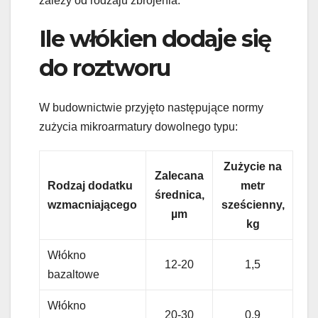
zależy od rodzaju zbrojenia.
Ile włókien dodaje się
do roztworu
W budownictwie przyjęto następujące normy
zużycia mikroarmatury dowolnego typu:
Zużycie na
Zalecana
Rodzaj dodatku
metr
średnica,
wzmacniającego
sześcienny,
µm
kg
Włókno
12-20
1,5
bazaltowe
Włókno
20-30
0,9