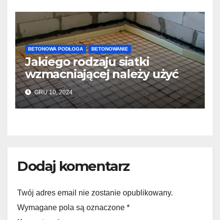
BETONOWA PODŁOGA
BETONOWANIE
Jakiego rodzaju siatki
wzmacniającej należy użyć
do wylewek podłogowych?
GRU 10, 2024
Dodaj komentarz
Twój adres email nie zostanie opublikowany.
Wymagane pola są oznaczone *