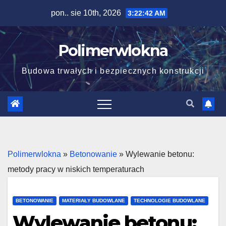
Skip
pon.. sie 10th, 2026
3:22:44 AM
to
content
Polimerwlokna
Budowa trwałych i bezpiecznych konstrukcji
Polimerwlokna
»
Betonowanie
»
Wylewanie betonu:
metody pracy w niskich temperaturach
BETONOWANIE
MATERIAŁY BUDOWLANE
TECHNOLOGIE BUDOWLANE
Wylewanie betonu: