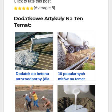
Click to rate this post!
[Average:
5
]
Dodatkowe Artykuły Na Ten
Temat:
Dodatek do betonu
10 popularnych
mrozoodporny (dla
mitów na temat
mrozoodporności)
betonu