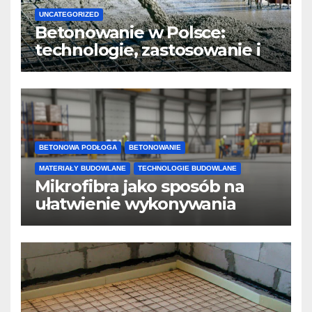
UNCATEGORIZED
Betonowanie w Polsce:
technologie, zastosowanie i
design
BETONOWA PODŁOGA
BETONOWANIE
MATERIAŁY BUDOWLANE
TECHNOLOGIE BUDOWLANE
Mikrofibra jako sposób na
ułatwienie wykonywania
posadzek betonowych i
konstrukcji