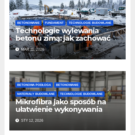
BETONOWANIE
FUNDAMENT
TECHNOLOGIE BUDOWLANE
Technologie wylewania
betonu zimą: jak zachować
jakość i przyspieszyć
MAR 11, 2026
twardnienie
BETONOWA PODŁOGA
BETONOWANIE
MATERIAŁY BUDOWLANE
TECHNOLOGIE BUDOWLANE
Mikrofibra jako sposób na
ułatwienie wykonywania
posadzek betonowych i
STY 12, 2026
konstrukcji