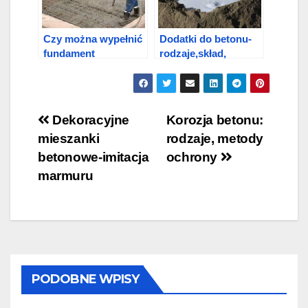
Czy można wypełnić
Dodatki do betonu-
fundament
rodzaje,skład,
częściami: metody i
zastosowanie
technologia
wylewania
Nawigacja
Dekoracyjne
Korozja betonu:
mieszanki
rodzaje, metody
wpisu
betonowe-imitacja
ochrony
marmuru
PODOBNE WPISY