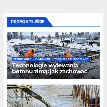
PRZEGAPILIŚCIE
BETONOWANIE
FUNDAMENT
TECHNOLOGIE BUDOWLANE
Technologie wylewania
betonu zimą: jak zachować
jakość i przyspieszyć
twardnienie