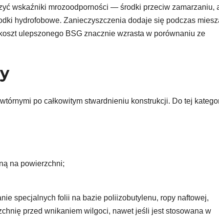
ększyć wskaźniki mrozoodporności — środki przeciw zamarzaniu, 
odki hydrofobowe. Zanieczyszczenia dodaje się podczas miesz
y koszt ulepszonego BSG znacznie wzrasta w porównaniu ze
y
órnymi po całkowitym stwardnieniu konstrukcji. Do tej kategor
ną na powierzchni;
e specjalnych folii na bazie poliizobutylenu, ropy naftowej,
zchnię przed wnikaniem wilgoci, nawet jeśli jest stosowana w