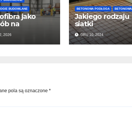
OGIE BUDOWLANE
BETONOWA PODŁOGA
BETONOWA
ofibra jako
Jakiego rodzaju
ób na
siatki
wienie
wzmacniającej
2, 2026
GRU 10, 2024
onywania
należy użyć do
adzek
wylewek
nowych i
podłogowych?
trukcji
ane pola są oznaczone *