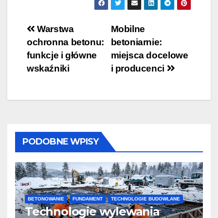
zalety i wady
Nawigacja
Warstwa
Mobilne
ochronna betonu:
betoniarnie:
wpisu
funkcje i główne
miejsca docelowe
wskaźniki
i producenci
PODOBNE WPISY
BETONOWANIE
FUNDAMENT
TECHNOLOGIE BUDOWLANE
Technologie wylewania