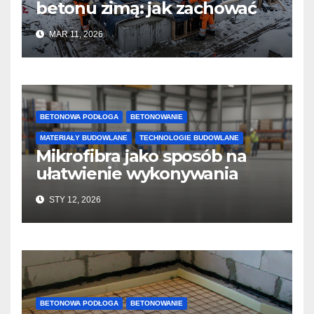
betonu zimą: jak zachować
jakość i przyspieszyć
MAR 11, 2026
twardnienie
BETONOWA PODŁOGA
BETONOWANIE
MATERIAŁY BUDOWLANE
TECHNOLOGIE BUDOWLANE
Mikrofibra jako sposób na
ułatwienie wykonywania
posadzek betonowych i
STY 12, 2026
konstrukcji
BETONOWA PODŁOGA
BETONOWANIE