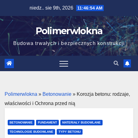
Skip
niedz.. sie 9th, 2026
11:46:55 AM
to
content
Polimerwlokna
Budowa trwałych i bezpiecznych konstrukcji
Polimerwlokna
»
Betonowanie
»
Korozja betonu: rodzaje,
właściwości i Ochrona przed nią
BETONOWANIE
FUNDAMENT
MATERIAŁY BUDOWLANE
TECHNOLOGIE BUDOWLANE
TYPY BETONU