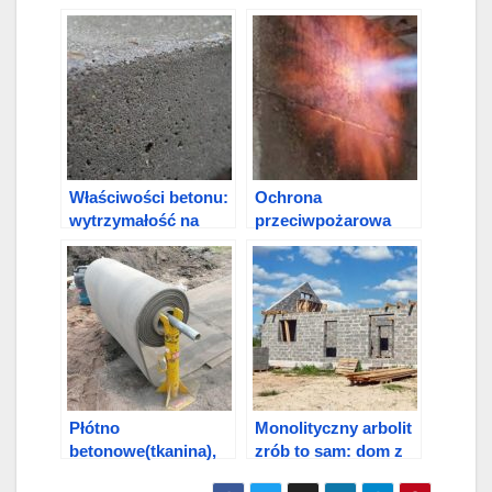
Właściwości betonu:
Ochrona
wytrzymałość na
przeciwpożarowa
ściskanie, gęstość i
żelbetu / betonu:
rozpraszanie ciepła
wymagania, metody
ochrony i
technologia
Płótno
Monolityczny arbolit
betonowe(tkanina),
zrób to sam: dom z
Beton rolowany-
arbolitu