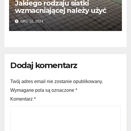
Jakiego rodzaju siatki
wzmacniającej należy użyć
do wylewek podłogowych?
GRU 10, 2024
Dodaj komentarz
Twój adres email nie zostanie opublikowany.
Wymagane pola są oznaczone *
Komentarz
*