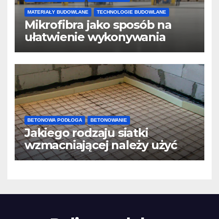
MATERIAŁY BUDOWLANE
TECHNOLOGIE BUDOWLANE
Mikrofibra jako sposób na
ułatwienie wykonywania
posadzek betonowych i
konstrukcji
BETONOWA PODŁOGA
BETONOWANIE
Jakiego rodzaju siatki
wzmacniającej należy użyć
do wylewek podłogowych?