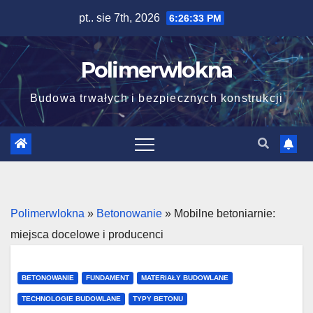
Skip
pt.. sie 7th, 2026
6:26:35 PM
to
content
Polimerwlokna
Budowa trwałych i bezpiecznych konstrukcji
Polimerwlokna
»
Betonowanie
»
Mobilne betoniarnie:
miejsca docelowe i producenci
BETONOWANIE
FUNDAMENT
MATERIAŁY BUDOWLANE
TECHNOLOGIE BUDOWLANE
TYPY BETONU