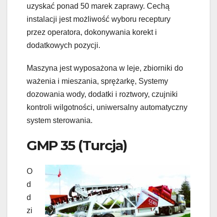
uzyskać ponad 50 marek zaprawy. Cechą
instalacji jest możliwość wyboru receptury
przez operatora, dokonywania korekt i
dodatkowych pozycji.
Maszyna jest wyposażona w leje, zbiorniki do
ważenia i mieszania, sprężarkę, Systemy
dozowania wody, dodatki i roztwory, czujniki
kontroli wilgotności, uniwersalny automatyczny
system sterowania.
GMP 35 (Turcja)
O
d
d
zi