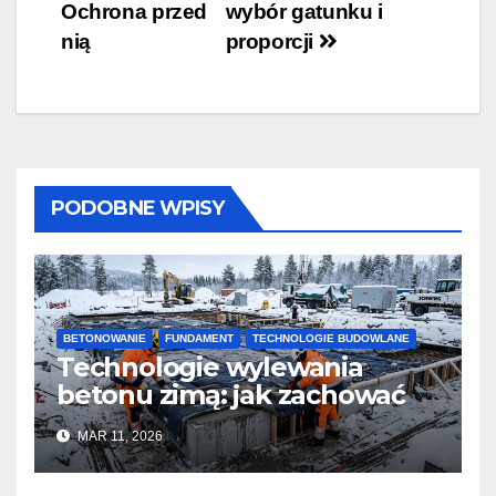
Ochrona przed
wybór gatunku i
nią
proporcji
PODOBNE WPISY
BETONOWANIE
FUNDAMENT
TECHNOLOGIE BUDOWLANE
Technologie wylewania
betonu zimą: jak zachować
jakość i przyspieszyć
MAR 11, 2026
twardnienie