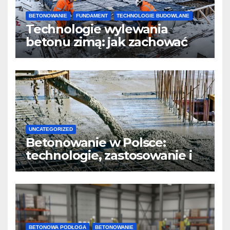
BETONOWANIE
FUNDAMENT
TECHNOLOGIE BUDOWLANE
Technologie wylewania
betonu zimą: jak zachować
jakość i przyspieszyć
twardnienie
UNCATEGORIZED
Betonowanie w Polsce:
technologie, zastosowanie i
design
BETONOWA PODŁOGA
BETONOWANIE