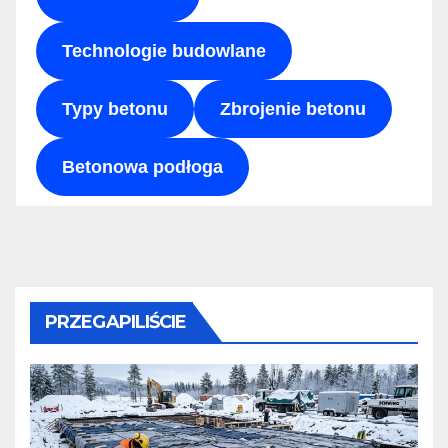
Technologie budowlane
Typy betonu
Zbrojenie betonu
Betonowa podłoga
PRZEGAPILIŚCIE