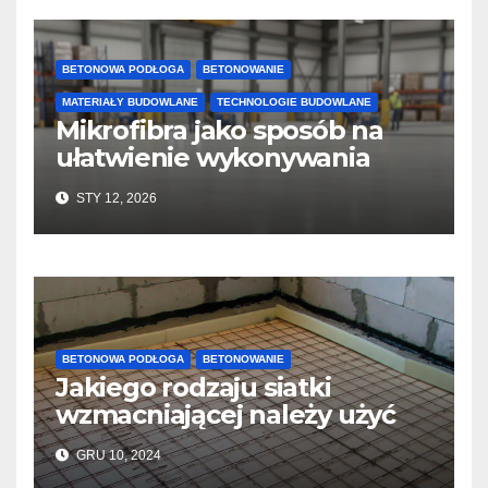
BETONOWA PODŁOGA
BETONOWANIE
MATERIAŁY BUDOWLANE
TECHNOLOGIE BUDOWLANE
Mikrofibra jako sposób na
ułatwienie wykonywania
posadzek betonowych i
STY 12, 2026
konstrukcji
BETONOWA PODŁOGA
BETONOWANIE
Jakiego rodzaju siatki
wzmacniającej należy użyć
do wylewek podłogowych?
GRU 10, 2024