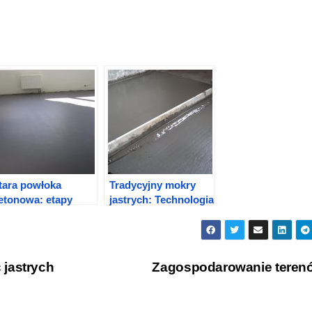
tara powłoka
Tradycyjny mokry
etonowa: etapy
jastrych: Technologia
zyszczenia i
i funkcje
kładania betonu
 jastrych
Zagospodarowanie tere