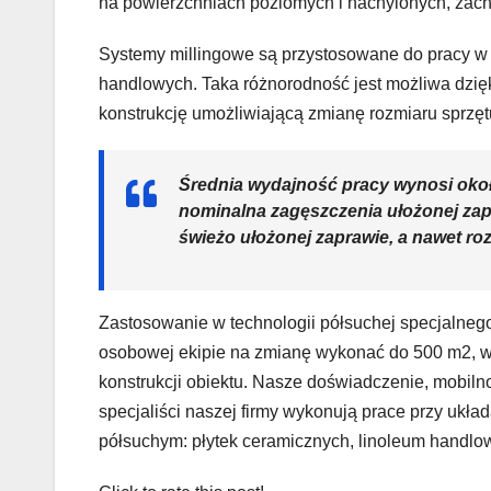
na powierzchniach poziomych i nachylonych, zach
Systemy millingowe są przystosowane do pracy w
handlowych. Taka różnorodność jest możliwa dzię
konstrukcję umożliwiającą zmianę rozmiaru sprzęt
Średnia wydajność pracy wynosi okoł
nominalna zagęszczenia ułożonej zap
świeżo ułożonej zaprawie, a nawet ro
Zastosowanie w technologii półsuchej specjalnego
osobowej ekipie na zmianę wykonać do 500 m2, w z
konstrukcji obiektu. Nasze doświadczenie, mobilno
specjaliści naszej firmy wykonują prace przy ukł
półsuchym: płytek ceramicznych, linoleum handlo