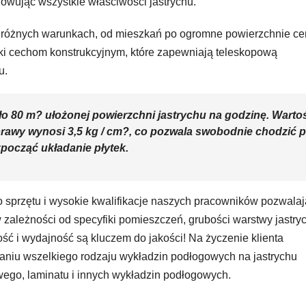
owując wszystkie właściwości jastrychu.
 różnych warunkach, od mieszkań po ogromne powierzchnie ce
ki cechom konstrukcyjnym, które zapewniają teleskopową
u.
o 80 m? ułożonej powierzchni jastrychu na godzinę. Warto
rawy wynosi 3,5 kg / cm?, co pozwala swobodnie chodzić 
zpocząć układanie płytek.
 sprzętu i wysokie kwalifikacje naszych pracowników pozwalaj
ależności od specyfiki pomieszczeń, grubości warstwy jastryc
ść i wydajność są kluczem do jakości! Na życzenie klienta
adaniu wszelkiego rodzaju wykładzin podłogowych na jastrychu
wego, laminatu i innych wykładzin podłogowych.