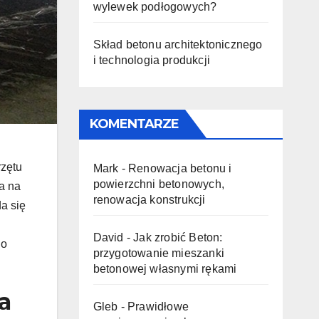
wylewek podłogowych?
Skład betonu architektonicznego
i technologia produkcji
KOMENTARZE
rzętu
Mark
-
Renowacja betonu i
powierzchni betonowych,
a na
renowacja konstrukcji
a się
David
-
Jak zrobić Beton:
go
przygotowanie mieszanki
betonowej własnymi rękami
a
Gleb
-
Prawidłowe