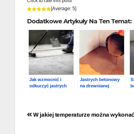
Click to rate this post!
[Average:
5
]
Dodatkowe Artykuły Na Ten Temat:
Jak wzmocnić i
Jastrych betonowy
S
odkurzyć jastrych
na drewnianej
b
betonowej podłogi?
podłodze:
c
Technologia i
u
obliczenia
Nawigacja
W jakiej temperaturze można wykonać
wpisu