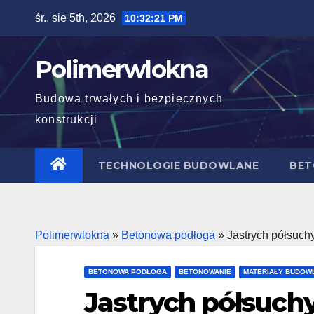
Skip
śr.. sie 5th, 2026
10:32:22 PM
to
content
Polimerwlokna
Budowa trwałych i bezpiecznych
konstrukcji
TECHNOLOGIE BUDOWLANE
BET
Polimerwlokna
»
Betonowa podłoga
»
Jastrych półsuch
BETONOWA PODŁOGA
BETONOWANIE
MATERIAŁY BUDOW
Jastrych półsuch