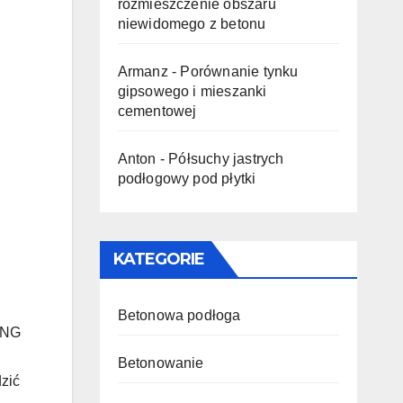
rozmieszczenie obszaru
niewidomego z betonu
Armanz
-
Porównanie tynku
gipsowego i mieszanki
cementowej
Anton
-
Półsuchy jastrych
podłogowy pod płytki
KATEGORIE
Betonowa podłoga
ING
Betonowanie
zić