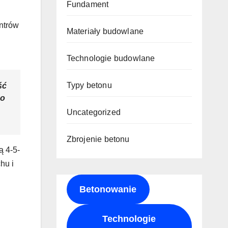
Fundament
ntrów
Materiały budowlane
Technologie budowlane
Typy betonu
ść
po
Uncategorized
Zbrojenie betonu
ą 4-5-
hu i
Betonowanie
Technologie