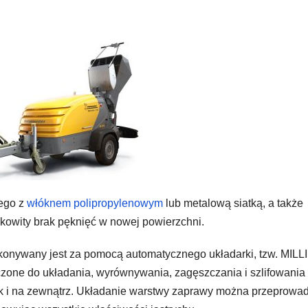
nego z
włóknem polipropylenowym
lub metalową siatką, a także
kowity brak pęknięć w nowej powierzchni.
konywany jest za pomocą automatycznego układarki, tzw. MILL
zone do układania, wyrównywania, zagęszczania i szlifowania
k i na zewnątrz. Układanie warstwy zaprawy można przeprowad