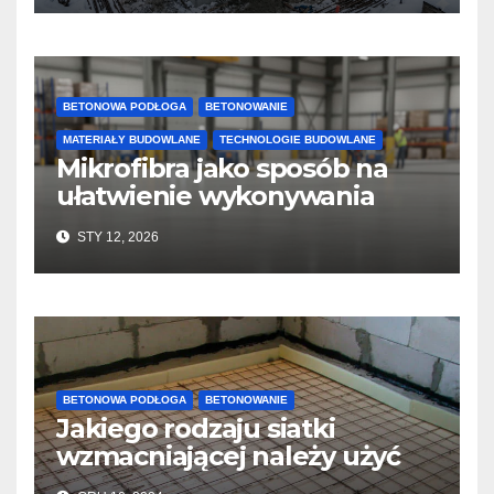
BETONOWA PODŁOGA
BETONOWANIE
MATERIAŁY BUDOWLANE
TECHNOLOGIE BUDOWLANE
Mikrofibra jako sposób na
ułatwienie wykonywania
posadzek betonowych i
STY 12, 2026
konstrukcji
BETONOWA PODŁOGA
BETONOWANIE
Jakiego rodzaju siatki
wzmacniającej należy użyć
do wylewek podłogowych?