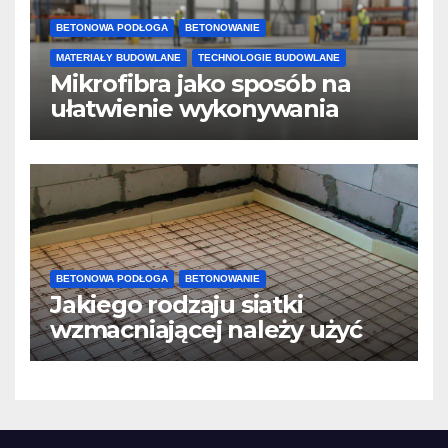
BETONOWA PODŁOGA
BETONOWANIE
MATERIAŁY BUDOWLANE
TECHNOLOGIE BUDOWLANE
Mikrofibra jako sposób na
ułatwienie wykonywania
posadzek betonowych i
konstrukcji
BETONOWA PODŁOGA
BETONOWANIE
Jakiego rodzaju siatki
wzmacniającej należy użyć
do wylewek podłogowych?