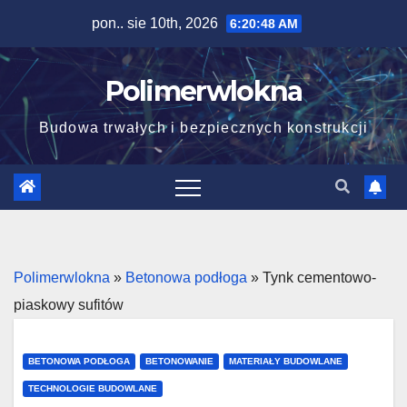
Skip
pon.. sie 10th, 2026
6:20:49 AM
to
content
Polimerwlokna
Budowa trwałych i bezpiecznych konstrukcji
Polimerwlokna
»
Betonowa podłoga
»
Tynk cementowo-
piaskowy sufitów
BETONOWA PODŁOGA
BETONOWANIE
MATERIAŁY BUDOWLANE
TECHNOLOGIE BUDOWLANE