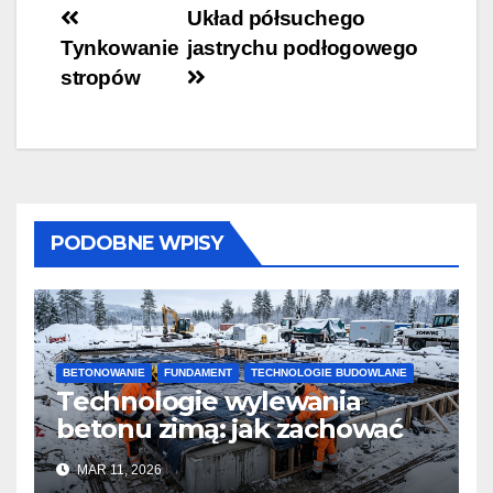
Nawigacja
Układ półsuchego
Tynkowanie
jastrychu podłogowego
wpisu
stropów
PODOBNE WPISY
BETONOWANIE
FUNDAMENT
TECHNOLOGIE BUDOWLANE
Technologie wylewania
betonu zimą: jak zachować
jakość i przyspieszyć
MAR 11, 2026
twardnienie