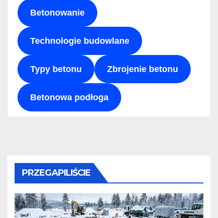
Betonowanie
Technologie budowlane
Typy betonu
Zbrojenie betonu
Betonowa podłoga
PRZEGAPILIŚCIE