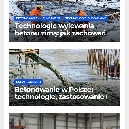
BETONOWANIE
FUNDAMENT
TECHNOLOGIE BUDOWLANE
Technologie wylewania
betonu zimą: jak zachować
jakość i przyspieszyć
twardnienie
UNCATEGORIZED
Betonowanie w Polsce:
technologie, zastosowanie i
design