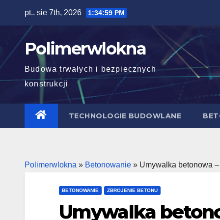
Skip
pt.. sie 7th, 2026
1:35:01 PM
to
content
Polimerwlokna
Budowa trwałych i bezpiecznych
konstrukcji
TECHNOLOGIE BUDOWLANE
BET
Polimerwlokna
»
Betonowanie
»
Umywalka betonowa – j
BETONOWANIE
ZBROJENIE BETONU
Umywalka betonow