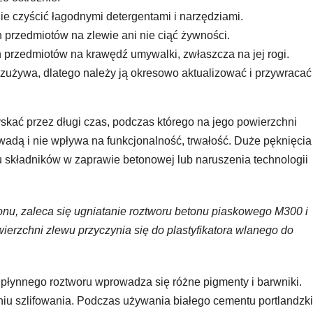
e czyścić łagodnymi detergentami i narzędziami.
 przedmiotów na zlewie ani nie ciąć żywności.
h przedmiotów na krawędź umywalki, zwłaszcza na jej rogi.
zużywa, dlatego należy ją okresowo aktualizować i przywracać
kać przez długi czas, podczas którego na jego powierzchni
t wadą i nie wpływa na funkcjonalność, trwałość. Duże pęknięcia
składników w zaprawie betonowej lub naruszenia technologii
onu, zaleca się ugniatanie roztworu betonu piaskowego M300 i
ierzchni zlewu przyczynia się do plastyfikatora wlanego do
 płynnego roztworu wprowadza się różne pigmenty i barwniki.
niu szlifowania. Podczas używania białego cementu portlandzk