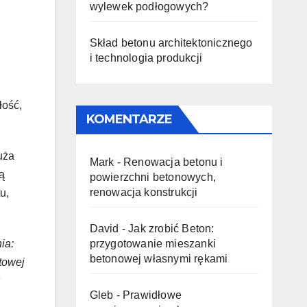
wylewek podłogowych?
Skład betonu architektonicznego
i technologia produkcji
łość,
KOMENTARZE
uża
Mark
-
Renowacja betonu i
ą
powierzchni betonowych,
renowacja konstrukcji
u,
David
-
Jak zrobić Beton:
przygotowanie mieszanki
ia:
betonowej własnymi rękami
towej
Gleb
-
Prawidłowe