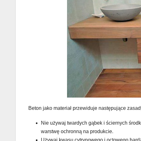
Beton jako materiał przewiduje następujące zasad
Nie używaj twardych gąbek i ściernych śro
warstwę ochronną na produkcie.
Używaj kwasu cytrynowego i octowego bardz