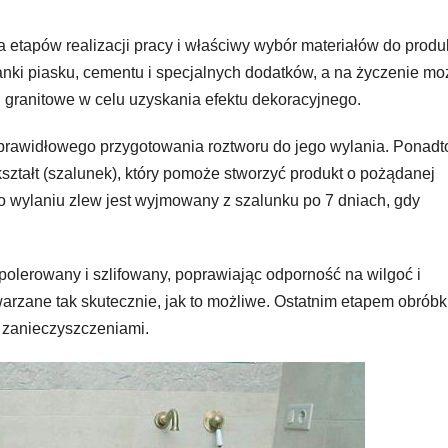
etapów realizacji pracy i właściwy wybór materiałów do produk
nki piasku, cementu i specjalnych dodatków, a na życzenie m
granitowe w celu uzyskania efektu dekoracyjnego.
prawidłowego przygotowania roztworu do jego wylania. Ponadt
ształt (szalunek), który pomoże stworzyć produkt o pożądanej
Po wylaniu zlew jest wyjmowany z szalunku po 7 dniach, gdy
polerowany i szlifowany, poprawiając odporność na wilgoć i
twarzane tak skutecznie, jak to możliwe. Ostatnim etapem obróbki
i zanieczyszczeniami.