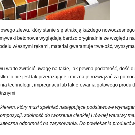
lowego zlewu, który stanie się atrakcją każdego nowoczesnego
wozmywaki betonowe wyglądają bardzo oryginalnie ze względu na
odelu własnymi rękami, materiał gwarantuje trwałość, wytrzyma
wu warto zwrócić uwagę na takie, jak pewna podatność, dość d
tko to nie jest tak przerażające i można je rozwiązać za pomoc
a technologii, impregnacji lub lakierowania gotowego produkt
trznymi.
akierem, który musi spełniać następujące podstawowe wymagan
ompozycji, zdolność do tworzenia cienkiej i równej warstwy ma
 skuteczna odporność na zarysowania. Do powlekania produktów