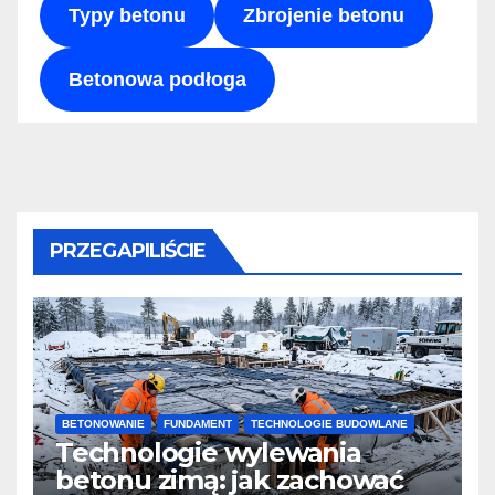
Typy betonu
Zbrojenie betonu
Betonowa podłoga
PRZEGAPILIŚCIE
BETONOWANIE
FUNDAMENT
TECHNOLOGIE BUDOWLANE
Technologie wylewania
betonu zimą: jak zachować