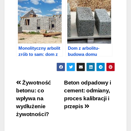
Monolityczny arbolit
Dom z arbolitu-
zrób to sam: dom z
budowa domu
arbolitu
własnymi rękami
Nawigacja
Żywotność
Beton odpadowy i
betonu: co
cement: odmiany,
wpisu
wpływa na
proces kalibracji i
wydłużenie
przepis
żywotności?