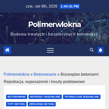
Skip
czw.. sie 6th, 2026
1:44:43 PM
to
content
Polimerwlokna
Budowa trwałych i bezpiecznych konstrukcji
Polimerwlokna
»
Betonowanie
»
Biznesplan betoniarni:
Rejestracja, wyposażenie i koszty podstawowe
BETONOWANIE
MATERIAŁY BUDOWLANE
TECHNOLOGIE BUDOWLANE
TYPY BETONU
ZBROJENIE BETONU