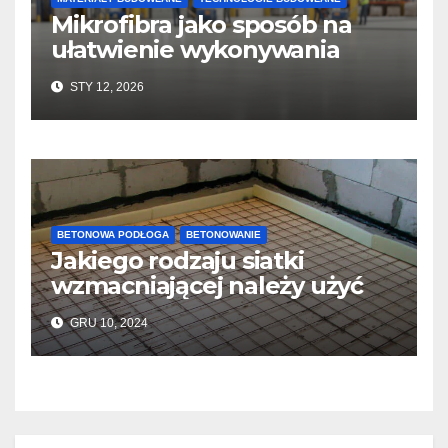
Mikrofibra jako sposób na
ułatwienie wykonywania
posadzek betonowych i
STY 12, 2026
konstrukcji
BETONOWA PODŁOGA
BETONOWANIE
Jakiego rodzaju siatki
wzmacniającej należy użyć
do wylewek podłogowych?
GRU 10, 2024