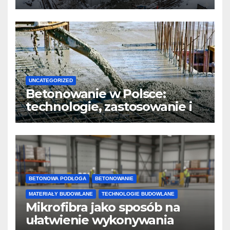
jakość i przyspieszyć
twardnienie
UNCATEGORIZED
Betonowanie w Polsce:
technologie, zastosowanie i
design
BETONOWA PODŁOGA
BETONOWANIE
MATERIAŁY BUDOWLANE
TECHNOLOGIE BUDOWLANE
Mikrofibra jako sposób na
ułatwienie wykonywania