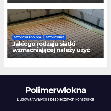
posadzek betonowych i
konstrukcji
BETONOWA PODŁOGA
BETONOWANIE
Jakiego rodzaju siatki
wzmacniającej należy użyć
do wylewek podłogowych?
Polimerwlokna
Budowa trwałych i bezpiecznych konstrukcji