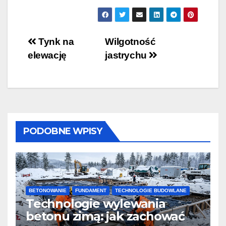
tynkowania
Nawigacja
Tynk na
Wilgotność
elewację
jastrychu
wpisu
PODOBNE WPISY
BETONOWANIE
FUNDAMENT
TECHNOLOGIE BUDOWLANE
Technologie wylewania
betonu zimą: jak zachować