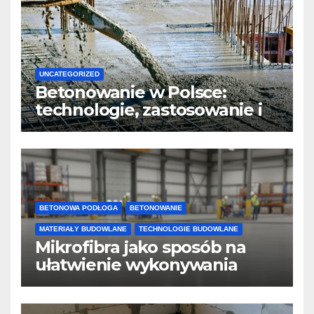
UNCATEGORIZED
Betonowanie w Polsce:
technologie, zastosowanie i
design
BETONOWA PODŁOGA
BETONOWANIE
MATERIAŁY BUDOWLANE
TECHNOLOGIE BUDOWLANE
Mikrofibra jako sposób na
ułatwienie wykonywania
posadzek betonowych i
konstrukcji