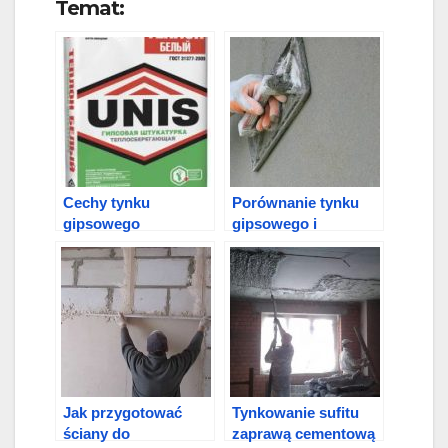
Temat:
Cechy tynku
Porównanie tynku
gipsowego
gipsowego i
mieszanki
cementowej
Jak przygotować
Tynkowanie sufitu
ściany do
zaprawą cementową