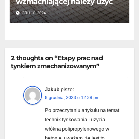
wzmacniającej należy użyć
do wylewek podłogowych?
GRU 10, 2024
2 thoughts on “Etapy prac nad
tynkiem zmechanizowanym”
Jakub
pisze:
8 grudnia, 2023 o 12:39 pm
Po przeczytaniu artykułu na temat
technik tynkowania i użycia
włókna polipropylenowego w
betonie, uważam, że jest to