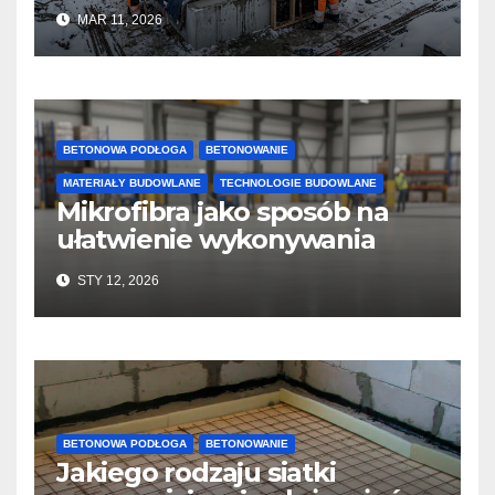
jakość i przyspieszyć
MAR 11, 2026
twardnienie
BETONOWA PODŁOGA
BETONOWANIE
MATERIAŁY BUDOWLANE
TECHNOLOGIE BUDOWLANE
Mikrofibra jako sposób na
ułatwienie wykonywania
posadzek betonowych i
STY 12, 2026
konstrukcji
BETONOWA PODŁOGA
BETONOWANIE
Jakiego rodzaju siatki