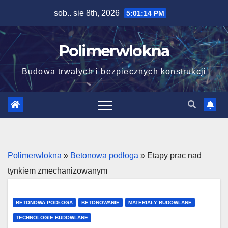
Skip
sob.. sie 8th, 2026
5:01:15 PM
to
content
Polimerwlokna
Budowa trwałych i bezpiecznych konstrukcji
Polimerwlokna
»
Betonowa podłoga
»
Etapy prac nad
tynkiem zmechanizowanym
BETONOWA PODŁOGA
BETONOWANIE
MATERIAŁY BUDOWLANE
TECHNOLOGIE BUDOWLANE