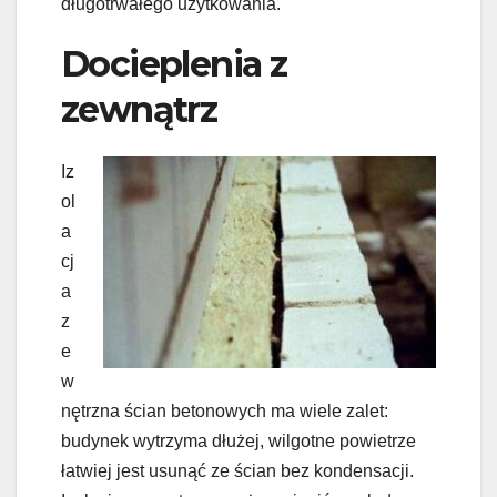
długotrwałego użytkowania.
Docieplenia z
zewnątrz
Iz
ol
a
cj
a
z
e
w
nętrzna ścian betonowych ma wiele zalet:
budynek wytrzyma dłużej, wilgotne powietrze
łatwiej jest usunąć ze ścian bez kondensacji.