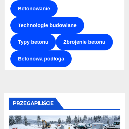
Betonowanie
Technologie budowlane
Typy betonu
Zbrojenie betonu
Betonowa podłoga
PRZEGAPILIŚCIE