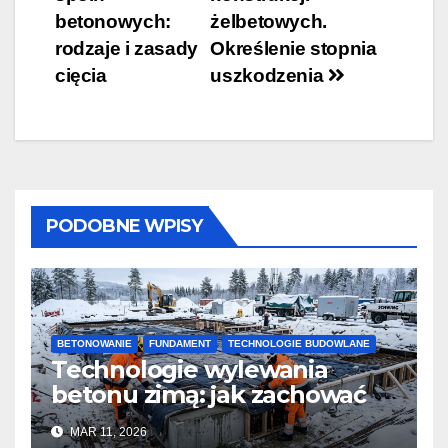
wpisu
betonowych:
żelbetowych.
rodzaje i zasady
Określenie stopnia
cięcia
uszkodzenia
PODOBNE WPISY
BETONOWANIE
FUNDAMENT
TECHNOLOGIE BUDOWLANE
Technologie wylewania
betonu zimą: jak zachować
jakość i przyspieszyć
MAR 11, 2026
twardnienie