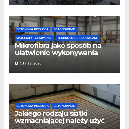
BETONOWA PODŁOGA
BETONOWANIE
MATERIAŁY BUDOWLANE
TECHNOLOGIE BUDOWLANE
Mikrofibra jako sposób na
ułatwienie wykonywania
posadzek betonowych i
STY 12, 2026
konstrukcji
BETONOWA PODŁOGA
BETONOWANIE
Jakiego rodzaju siatki
wzmacniającej należy użyć
do wylewek podłogowych?