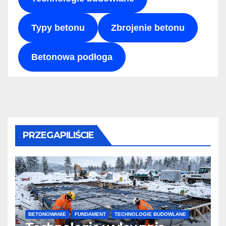
Typy betonu
Zbrojenie betonu
Betonowa podłoga
PRZEGAPILIŚCIE
BETONOWANIE
FUNDAMENT
TECHNOLOGIE BUDOWLANE