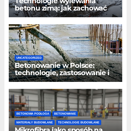
Technologie wylewania
betonu zimą: jak zachować
jakość i przyspieszyć
twardnienie
UNCATEGORIZED
Betonowanie w Polsce:
technologie, zastosowanie i
design
BETONOWA PODŁOGA
BETONOWANIE
MATERIAŁY BUDOWLANE
TECHNOLOGIE BUDOWLANE
Mikrofibra jako sposób na