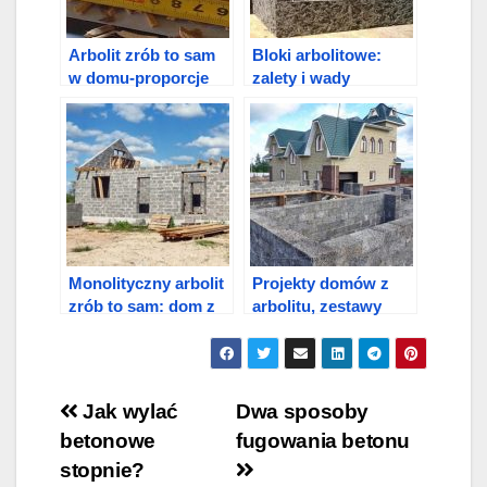
Arbolit zrób to sam
Bloki arbolitowe:
w domu-proporcje
zalety i wady
Monolityczny arbolit
Projekty domów z
zrób to sam: dom z
arbolitu, zestawy
arbolitu
domów do 150 m kw
Nawigacja
Jak wylać
Dwa sposoby
betonowe
fugowania betonu
wpisu
stopnie?