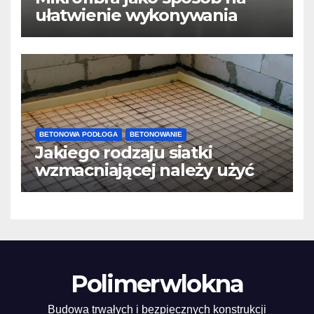
ułatwienie wykonywania
posadzek betonowych i
konstrukcji
BETONOWA PODŁOGA
BETONOWANIE
Jakiego rodzaju siatki
wzmacniającej należy użyć
do wylewek podłogowych?
Polimerwlokna
Budowa trwałych i bezpiecznych konstrukcji