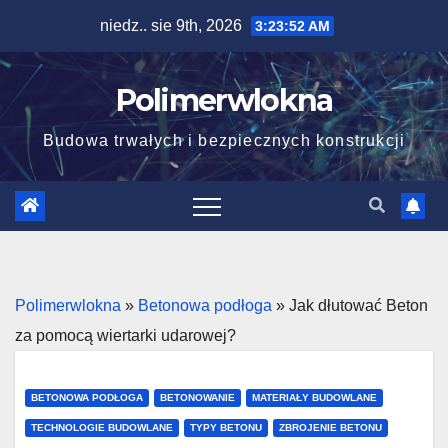
Skip
niedz.. sie 9th, 2026
3:23:53 AM
to
content
Polimerwlokna
Budowa trwałych i bezpiecznych konstrukcji
Polimerwlokna
»
Betonowa podłoga
»
Jak dłutować Beton
za pomocą wiertarki udarowej?
BETONOWA PODŁOGA
BETONOWANIE
MATERIAŁY BUDOWLANE
TECHNOLOGIE BUDOWLANE
TYPY BETONU
ZBROJENIE BETONU