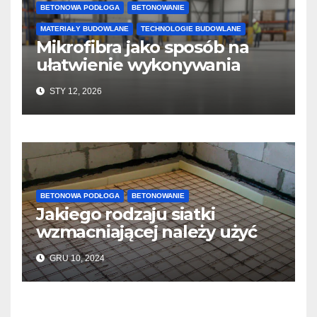
BETONOWA PODŁOGA
BETONOWANIE
MATERIAŁY BUDOWLANE
TECHNOLOGIE BUDOWLANE
Mikrofibra jako sposób na
ułatwienie wykonywania
posadzek betonowych i
STY 12, 2026
konstrukcji
BETONOWA PODŁOGA
BETONOWANIE
Jakiego rodzaju siatki
wzmacniającej należy użyć
do wylewek podłogowych?
GRU 10, 2024