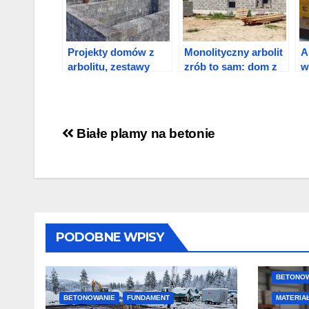
Projekty domów z
Monolityczny arbolit
A
arbolitu, zestawy
zrób to sam: dom z
w
domów do 150 m kw
arbolitu
Nawigacja
Białe plamy na betonie
wpisu
PODOBNE WPISY
BETONO
BETONOWANIE
FUNDAMENT
MATERIA