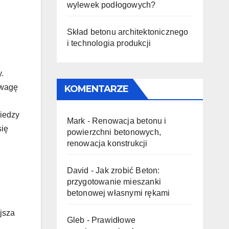
wylewek podłogowych?
Skład betonu architektonicznego
i technologia produkcji
.
uwagę
KOMENTARZE
wiedzy
Mark
-
Renowacja betonu i
się
powierzchni betonowych,
renowacja konstrukcji
David
-
Jak zrobić Beton:
przygotowanie mieszanki
betonowej własnymi rękami
jsza
Gleb
-
Prawidłowe