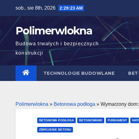
Skip
sob.. sie 8th, 2026
2:29:24 AM
to
content
Polimerwlokna
Budowa trwałych i bezpiecznych
konstrukcji
TECHNOLOGIE BUDOWLANE
BET
Polimerwlokna
»
Betonowa podłoga
»
Wymarzony dom: z
BETONOWA PODŁOGA
BETONOWANIE
FUNDAMENT
MAT
ZBROJENIE BETONU