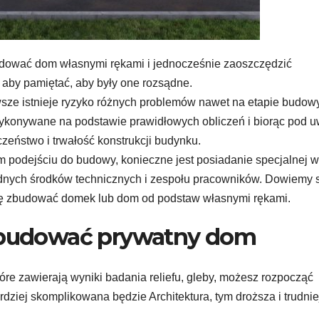
budować dom własnymi rękami i jednocześnie zaoszczędzić
 aby pamiętać, aby były one rozsądne.
wsze istnieje ryzyko różnych problemów nawet na etapie budowy
ykonywane na podstawie prawidłowych obliczeń i biorąc pod 
eństwo i trwałość konstrukcji budynku.
m podejściu do budowy, konieczne jest posiadanie specjalnej 
dnych środków technicznych i zespołu pracowników. Dowiemy 
się zbudować domek lub dom od podstaw własnymi rękami.
budować prywatny dom
óre zawierają wyniki badania reliefu, gleby, możesz rozpocząć
dziej skomplikowana będzie Architektura, tym droższa i trudnie