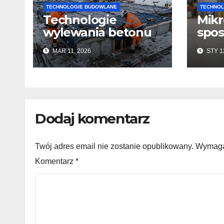
TECHNOLOGIE BUDOWLANE
TECHNOL
Technologie
Mikr
wylewania betonu
spos
zimą: jak zachować
ułat
MAR 11, 2026
STY 1
jakość i przyspieszyć
wyk
twardnienie
pos
beto
kons
Dodaj komentarz
Twój adres email nie zostanie opublikowany. Wymag
Komentarz
*