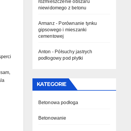
rozmieszczenie obszaru
niewidomego z betonu
Armanz
-
Porównanie tynku
gipsowego i mieszanki
cementowej
Anton
-
Półsuchy jastrych
perci
podłogowy pod płytki
 sam,
ala
KATEGORIE
Betonowa podłoga
Betonowanie