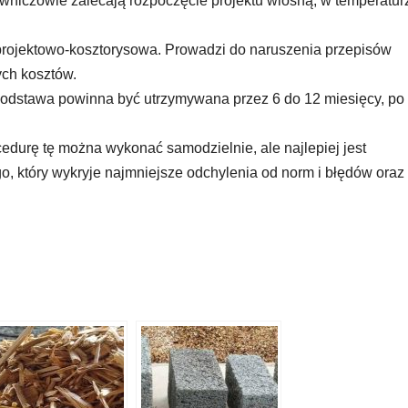
niczowie zalecają rozpoczęcie projektu wiosną, w temperatur
rojektowo-kosztorysowa. Prowadzi do naruszenia przepisów
ch kosztów.
 podstawa powinna być utrzymywana przez 6 do 12 miesięcy, po
cedurę tę można wykonać samodzielnie, ale najlepiej jest
, który wykryje najmniejsze odchylenia od norm i błędów oraz