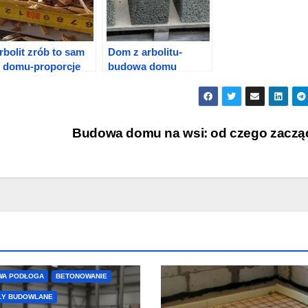
rbolit zrób to sam
Dom z arbolitu-
 domu-proporcje
budowa domu
własnymi rękami
Budowa domu na wsi: od czego zacz
WA PODŁOGA
BETONOWANIE
ŁY BUDOWLANE