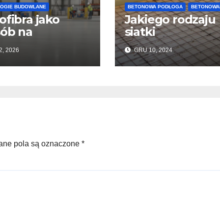
OGIE BUDOWLANE
BETONOWA PODŁOGA
BETONOWA
ofibra jako
Jakiego rodzaju
ób na
siatki
wienie
wzmacniającej
2, 2026
GRU 10, 2024
onywania
należy użyć do
adzek
wylewek
nowych i
podłogowych?
trukcji
ane pola są oznaczone *